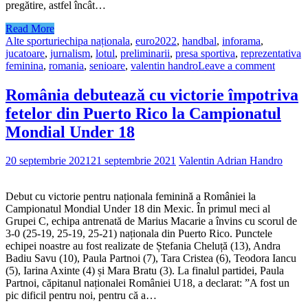
pregătire, astfel încât…
Read More
Alte sporturi
echipa naționala
,
euro2022
,
handbal
,
inforama
,
jucatoare
,
jurnalism
,
lotul
,
preliminarii
,
presa sportiva
,
reprezentativa
feminina
,
romania
,
senioare
,
valentin handro
Leave a comment
România debutează cu victorie împotriva
fetelor din Puerto Rico la Campionatul
Mondial Under 18
20 septembrie 2021
21 septembrie 2021
Valentin Adrian Handro
Debut cu victorie pentru naționala feminină a României la
Campionatul Mondial Under 18 din Mexic. În primul meci al
Grupei C, echipa antrenată de Marius Macarie a învins cu scorul de
3-0 (25-19, 25-19, 25-21) naționala din Puerto Rico. Punctele
echipei noastre au fost realizate de Ștefania Cheluță (13), Andra
Badiu Savu (10), Paula Partnoi (7), Tara Cristea (6), Teodora Iancu
(5), Iarina Axinte (4) și Mara Bratu (3). La finalul partidei, Paula
Partnoi, căpitanul naționalei României U18, a declarat: ”A fost un
pic dificil pentru noi, pentru că a…