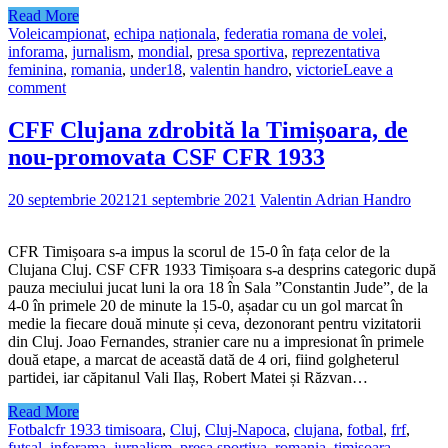
Read More
Volei
campionat
,
echipa naționala
,
federatia romana de volei
,
inforama
,
jurnalism
,
mondial
,
presa sportiva
,
reprezentativa
feminina
,
romania
,
under18
,
valentin handro
,
victorie
Leave a
comment
CFF Clujana zdrobită la Timișoara, de
nou-promovata CSF CFR 1933
20 septembrie 2021
21 septembrie 2021
Valentin Adrian Handro
CFR Timișoara s-a impus la scorul de 15-0 în fața celor de la
Clujana Cluj. CSF CFR 1933 Timișoara s-a desprins categoric după
pauza meciului jucat luni la ora 18 în Sala ”Constantin Jude”, de la
4-0 în primele 20 de minute la 15-0, așadar cu un gol marcat în
medie la fiecare două minute și ceva, dezonorant pentru vizitatorii
din Cluj. Joao Fernandes, stranier care nu a impresionat în primele
două etape, a marcat de această dată de 4 ori, fiind golgheterul
partidei, iar căpitanul Vali Ilaș, Robert Matei și Răzvan…
Read More
Fotbal
cfr 1933 timisoara
,
Cluj
,
Cluj-Napoca
,
clujana
,
fotbal
,
frf
,
futsal
,
inforama
,
jurnalism
,
presa sportiva
,
romania
,
timisoara
,