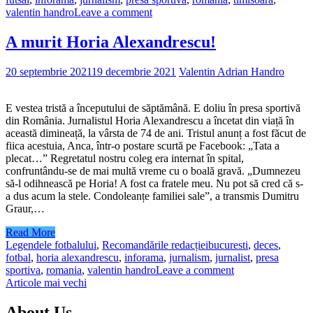
valentin handro
Leave a comment
A murit Horia Alexandrescu!
20 septembrie 2021
19 decembrie 2021
Valentin Adrian Handro
E vestea tristă a începutului de săptămână. E doliu în presa sportivă
din România. Jurnalistul Horia Alexandrescu a încetat din viață în
această dimineață, la vârsta de 74 de ani. Tristul anunț a fost făcut de
fiica acestuia, Anca, într-o postare scurtă pe Facebook: „Tata a
plecat…” Regretatul nostru coleg era internat în spital,
confruntându-se de mai multă vreme cu o boală gravă. „Dumnezeu
să-l odihnească pe Horia! A fost ca fratele meu. Nu pot să cred că s-
a dus acum la stele. Condoleanțe familiei sale”, a transmis Dumitru
Graur,…
Read More
Legendele fotbalului
,
Recomandările redacției
bucuresti
,
deces
,
fotbal
,
horia alexandrescu
,
inforama
,
jurnalism
,
jurnalist
,
presa
sportiva
,
romania
,
valentin handro
Leave a comment
Navigare
Articole mai vechi
în
About Us