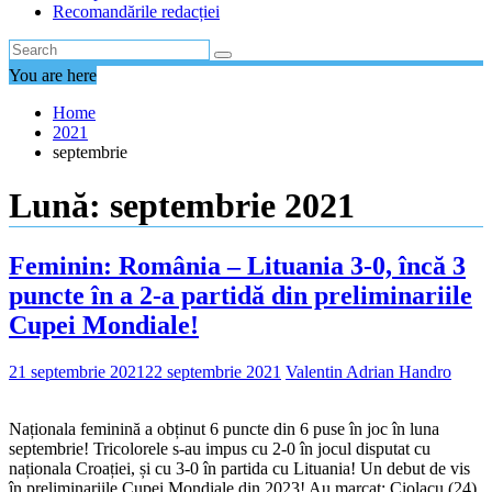
Recomandările redacției
You are here
Home
2021
septembrie
Lună:
septembrie 2021
Feminin: România – Lituania 3-0, încă 3
puncte în a 2-a partidă din preliminariile
Cupei Mondiale!
21 septembrie 2021
22 septembrie 2021
Valentin Adrian Handro
Naționala feminină a obținut 6 puncte din 6 puse în joc în luna
septembrie! Tricolorele s-au impus cu 2-0 în jocul disputat cu
naționala Croației, și cu 3-0 în partida cu Lituania! Un debut de vis
în preliminariile Cupei Mondiale din 2023! Au marcat: Ciolacu (24),