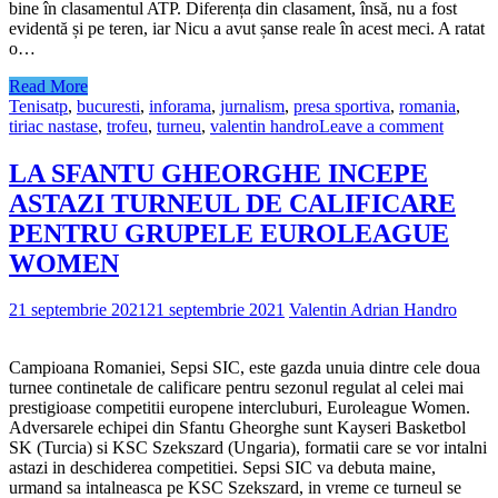
bine în clasamentul ATP. Diferența din clasament, însă, nu a fost
evidentă și pe teren, iar Nicu a avut șanse reale în acest meci. A ratat
o…
Read More
Tenis
atp
,
bucuresti
,
inforama
,
jurnalism
,
presa sportiva
,
romania
,
tiriac nastase
,
trofeu
,
turneu
,
valentin handro
Leave a comment
LA SFANTU GHEORGHE INCEPE
ASTAZI TURNEUL DE CALIFICARE
PENTRU GRUPELE EUROLEAGUE
WOMEN
21 septembrie 2021
21 septembrie 2021
Valentin Adrian Handro
Campioana Romaniei, Sepsi SIC, este gazda unuia dintre cele doua
turnee continetale de calificare pentru sezonul regulat al celei mai
prestigioase competitii europene intercluburi, Euroleague Women.
Adversarele echipei din Sfantu Gheorghe sunt Kayseri Basketbol
SK (Turcia) si KSC Szekszard (Ungaria), formatii care se vor intalni
astazi in deschiderea competitiei. Sepsi SIC va debuta maine,
urmand sa intalneasca pe KSC Szekszard, in vreme ce turneul se