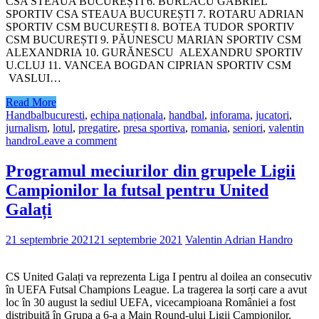
CSA STEAUA BUCUREȘTI 6. BURLACU GABRIEL
SPORTIV CSA STEAUA BUCUREȘTI 7. ROTARU ADRIAN
SPORTIV CSM BUCUREȘTI 8. BOTEA TUDOR SPORTIV
CSM BUCUREȘTI 9. PĂUNESCU MARIAN SPORTIV CSM
ALEXANDRIA 10. GURĂNESCU ALEXANDRU SPORTIV
U.CLUJ 11. VANCEA BOGDAN CIPRIAN SPORTIV CSM
VASLUI…
Read More
Handbal
bucuresti
,
echipa naționala
,
handbal
,
inforama
,
jucatori
,
jurnalism
,
lotul
,
pregatire
,
presa sportiva
,
romania
,
seniori
,
valentin
handro
Leave a comment
Programul meciurilor din grupele Ligii
Campionilor la futsal pentru United
Galați
21 septembrie 2021
21 septembrie 2021
Valentin Adrian Handro
CS United Galați va reprezenta Liga I pentru al doilea an consecutiv
în UEFA Futsal Champions League. La tragerea la sorți care a avut
loc în 30 august la sediul UEFA, vicecampioana României a fost
distribuită în Grupa a 6-a a Main Round-ului Ligii Campionilor,