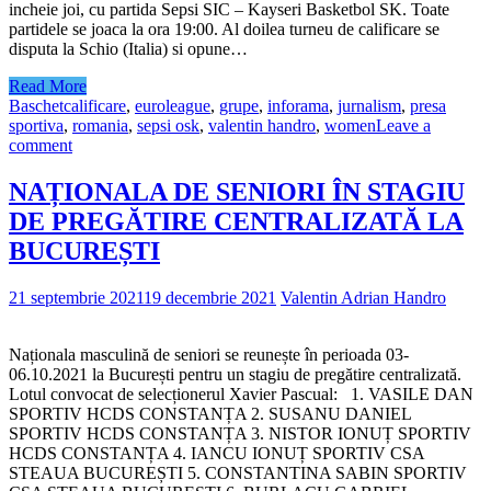
incheie joi, cu partida Sepsi SIC – Kayseri Basketbol SK. Toate
partidele se joaca la ora 19:00. Al doilea turneu de calificare se
disputa la Schio (Italia) si opune…
Read More
Baschet
calificare
,
euroleague
,
grupe
,
inforama
,
jurnalism
,
presa
sportiva
,
romania
,
sepsi osk
,
valentin handro
,
women
Leave a
comment
NAȚIONALA DE SENIORI ÎN STAGIU
DE PREGĂTIRE CENTRALIZATĂ LA
BUCUREȘTI
21 septembrie 2021
19 decembrie 2021
Valentin Adrian Handro
Naționala masculină de seniori se reunește în perioada 03-
06.10.2021 la București pentru un stagiu de pregătire centralizată.
Lotul convocat de selecționerul Xavier Pascual: 1. VASILE DAN
SPORTIV HCDS CONSTANȚA 2. SUSANU DANIEL
SPORTIV HCDS CONSTANȚA 3. NISTOR IONUȚ SPORTIV
HCDS CONSTANȚA 4. IANCU IONUȚ SPORTIV CSA
STEAUA BUCUREȘTI 5. CONSTANTINA SABIN SPORTIV