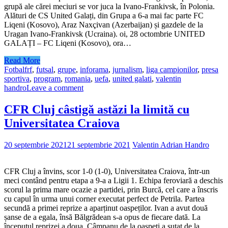
grupă ale cărei meciuri se vor juca la Ivano-Frankivsk, în Polonia.
Alături de CS United Galați, din Grupa a 6-a mai fac parte FC
Liqeni (Kosovo), Araz Naxçivan (Azerbaijan) și gazdele de la
Uragan Ivano-Frankivsk (Ucraina). oi, 28 octombrie UNITED
GALAȚI – FC Liqeni (Kosovo), ora…
Read More
Fotbal
frf
,
futsal
,
grupe
,
inforama
,
jurnalism
,
liga campionilor
,
presa
sportiva
,
program
,
romania
,
uefa
,
united galati
,
valentin
handro
Leave a comment
CFR Cluj câstigă astăzi la limită cu
Universitatea Craiova
20 septembrie 2021
21 septembrie 2021
Valentin Adrian Handro
CFR Cluj a învins, scor 1-0 (1-0), Universitatea Craiova, într-un
meci contând pentru etapa a 9-a a Ligii 1. Echipa feroviară a deschis
scorul la prima mare ocazie a partidei, prin Burcă, cel care a înscris
cu capul în urma unui corner executat perfect de Petrila. Partea
secundă a primei reprize a aparținut oaspeților. Ivan a avut două
șanse de a egala, însă Bălgrădean s-a opus de fiecare dată. La
începutul reprizei a doua, Câmpanu de la oaspeți a șutat de la