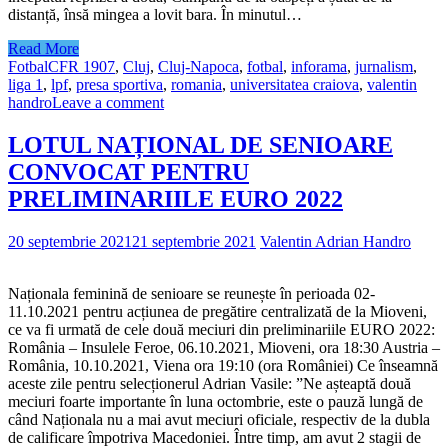
distanță, însă mingea a lovit bara. În minutul…
Read More
Fotbal
CFR 1907
,
Cluj
,
Cluj-Napoca
,
fotbal
,
inforama
,
jurnalism
,
liga 1
,
lpf
,
presa sportiva
,
romania
,
universitatea craiova
,
valentin
handro
Leave a comment
LOTUL NAȚIONAL DE SENIOARE
CONVOCAT PENTRU
PRELIMINARIILE EURO 2022
20 septembrie 2021
21 septembrie 2021
Valentin Adrian Handro
Naționala feminină de senioare se reunește în perioada 02-
11.10.2021 pentru acțiunea de pregătire centralizată de la Mioveni,
ce va fi urmată de cele două meciuri din preliminariile EURO 2022:
România – Insulele Feroe, 06.10.2021, Mioveni, ora 18:30 Austria –
România, 10.10.2021, Viena ora 19:10 (ora României) Ce înseamnă
aceste zile pentru selecționerul Adrian Vasile: ”Ne așteaptă două
meciuri foarte importante în luna octombrie, este o pauză lungă de
când Naționala nu a mai avut meciuri oficiale, respectiv de la dubla
de calificare împotriva Macedoniei. Între timp, am avut 2 stagii de