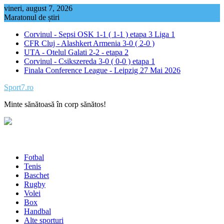
Skip
vineri, august 7, 2026
to
Maratonul de știri
content
Corvinul - Sepsi OSK 1-1 ( 1-1 ) etapa 3 Liga 1
CFR Cluj - Alashkert Armenia 3-0 ( 2-0 )
UTA - Otelul Galati 2-2 - etapa 2
Corvinul - Csikszereda 3-0 ( 0-0 ) etapa 1
Finala Conference League - Leipzig 27 Mai 2026
Sport7.ro
Minte sănătoasă în corp sănătos!
Fotbal
Tenis
Baschet
Rugby
Volei
Box
Handbal
Alte sporturi