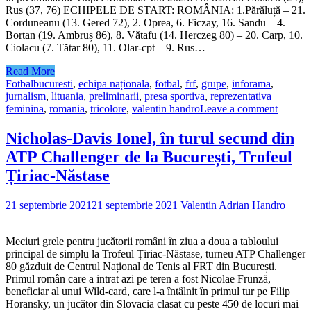
Rus (37, 76) ECHIPELE DE START: ROMÂNIA: 1.Părăluță – 21.
Corduneanu (13. Gered 72), 2. Oprea, 6. Ficzay, 16. Sandu – 4.
Bortan (19. Ambruș 86), 8. Vătafu (14. Herczeg 80) – 20. Carp, 10.
Ciolacu (7. Tătar 80), 11. Olar-cpt – 9. Rus…
Read More
Fotbal
bucuresti
,
echipa naționala
,
fotbal
,
frf
,
grupe
,
inforama
,
jurnalism
,
lituania
,
preliminarii
,
presa sportiva
,
reprezentativa
feminina
,
romania
,
tricolore
,
valentin handro
Leave a comment
Nicholas-Davis Ionel, în turul secund din
ATP Challenger de la București, Trofeul
Țiriac-Năstase
21 septembrie 2021
21 septembrie 2021
Valentin Adrian Handro
Meciuri grele pentru jucătorii români în ziua a doua a tabloului
principal de simplu la Trofeul Țiriac-Năstase, turneu ATP Challenger
80 găzduit de Centrul Național de Tenis al FRT din București.
Primul român care a intrat azi pe teren a fost Nicolae Frunză,
beneficiar al unui Wild-card, care l-a întâlnit în primul tur pe Filip
Horansky, un jucător din Slovacia clasat cu peste 450 de locuri mai