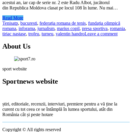
acestui an, iar cap de serie nr. 2 este Radu Albot, jucătorul
din Republica Moldova clasat pe locul 108 în lume. Nu mai…
Read More
Tenis
atp
,
bucuresti
,
federația romana de tenis
,
fundația olimpică
romana
,
inforama
,
jurnalism
,
marius copil
,
presa sportiva
,
romania
,
tiriac nastase
,
trofeu
,
turneu
,
valentin handro
Leave a comment
About Us
sport website
Sportnews website
știri, editoriale, recenzii, interviuri, premiere pentru a vă ține la
curent cu tot ceea ce se întâmplă în lumea sportului, atât din
România cât și peste hotare
Copyright © All rights reserved