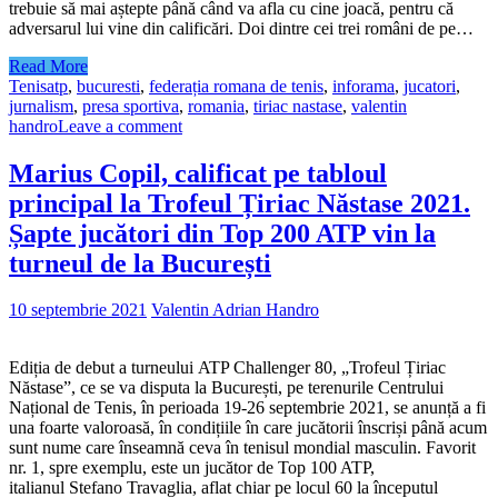
trebuie să mai aștepte până când va afla cu cine joacă, pentru că
adversarul lui vine din calificări. Doi dintre cei trei români de pe…
Read More
Tenis
atp
,
bucuresti
,
federația romana de tenis
,
inforama
,
jucatori
,
jurnalism
,
presa sportiva
,
romania
,
tiriac nastase
,
valentin
handro
Leave a comment
Marius Copil, calificat pe tabloul
principal la Trofeul Țiriac Năstase 2021.
Șapte jucători din Top 200 ATP vin la
turneul de la București
10 septembrie 2021
Valentin Adrian Handro
Ediția de debut a turneului ATP Challenger 80, „Trofeul Țiriac
Năstase”, ce se va disputa la București, pe terenurile Centrului
Național de Tenis, în perioada 19-26 septembrie 2021, se anunță a fi
una foarte valoroasă, în condițiile în care jucătorii înscriși până acum
sunt nume care înseamnă ceva în tenisul mondial masculin. Favorit
nr. 1, spre exemplu, este un jucător de Top 100 ATP,
italianul Stefano Travaglia, aflat chiar pe locul 60 la începutul