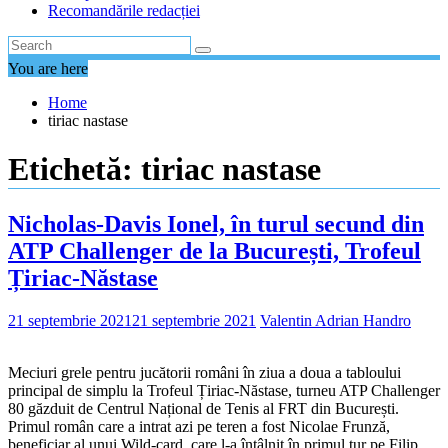
Recomandările redacției
You are here
Home
tiriac nastase
Etichetă:
tiriac nastase
Nicholas-Davis Ionel, în turul secund din
ATP Challenger de la București, Trofeul
Țiriac-Năstase
21 septembrie 2021
21 septembrie 2021
Valentin Adrian Handro
Meciuri grele pentru jucătorii români în ziua a doua a tabloului
principal de simplu la Trofeul Țiriac-Năstase, turneu ATP Challenger
80 găzduit de Centrul Național de Tenis al FRT din București.
Primul român care a intrat azi pe teren a fost Nicolae Frunză,
beneficiar al unui Wild-card, care l-a întâlnit în primul tur pe Filip