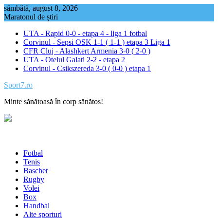
Skip
sâmbătă, august 8, 2026
to
Maratonul de știri
content
UTA - Rapid 0-0 - etapa 4 - liga 1 fotbal
Corvinul - Sepsi OSK 1-1 ( 1-1 ) etapa 3 Liga 1
CFR Cluj - Alashkert Armenia 3-0 ( 2-0 )
UTA - Otelul Galati 2-2 - etapa 2
Corvinul - Csikszereda 3-0 ( 0-0 ) etapa 1
Sport7.ro
Minte sănătoasă în corp sănătos!
Fotbal
Tenis
Baschet
Rugby
Volei
Box
Handbal
Alte sporturi