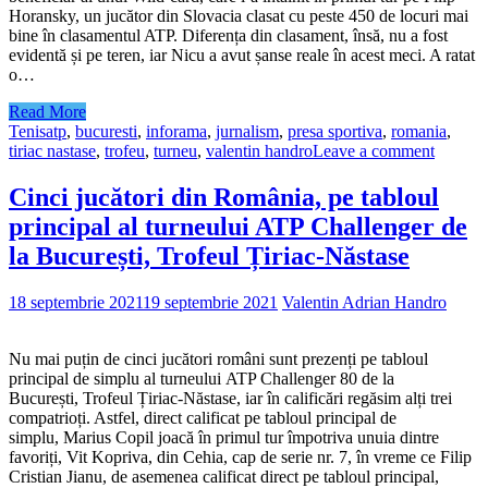
Horansky, un jucător din Slovacia clasat cu peste 450 de locuri mai
bine în clasamentul ATP. Diferența din clasament, însă, nu a fost
evidentă și pe teren, iar Nicu a avut șanse reale în acest meci. A ratat
o…
Read More
Tenis
atp
,
bucuresti
,
inforama
,
jurnalism
,
presa sportiva
,
romania
,
tiriac nastase
,
trofeu
,
turneu
,
valentin handro
Leave a comment
Cinci jucători din România, pe tabloul
principal al turneului ATP Challenger de
la București, Trofeul Țiriac-Năstase
18 septembrie 2021
19 septembrie 2021
Valentin Adrian Handro
Nu mai puțin de cinci jucători români sunt prezenți pe tabloul
principal de simplu al turneului ATP Challenger 80 de la
București, Trofeul Țiriac-Năstase, iar în calificări regăsim alți trei
compatrioți. Astfel, direct calificat pe tabloul principal de
simplu, Marius Copil joacă în primul tur împotriva unuia dintre
favoriți, Vit Kopriva, din Cehia, cap de serie nr. 7, în vreme ce Filip
Cristian Jianu, de asemenea calificat direct pe tabloul principal,