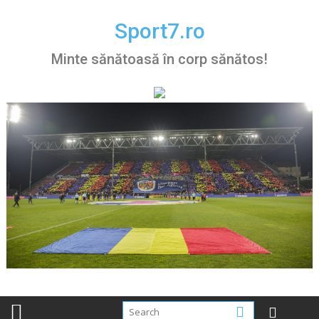
Skip
to
Sport7.ro
content
Minte sănătoasă în corp sănătos!