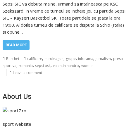
Sepsi SIC va debuta maine, urmand sa intalneasca pe KSC
Szekszard, in vreme ce turneul se incheie joi, cu partida Sepsi
SIC – Kayseri Basketbol SK. Toate partidele se joaca la ora
19:00. Al doilea turneu de calificare se disputa la Schio (Italia)
si opune…
READ MORE
,
,
,
,
,
Baschet
calificare
euroleague
grupe
inforama
jurnalism
presa
,
,
,
,
sportiva
romania
sepsi osk
valentin handro
women
Leave a comment
About Us
sport website