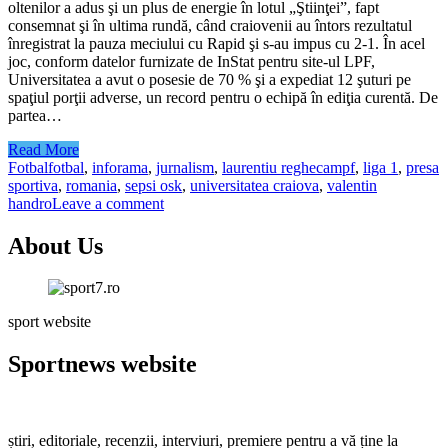
oltenilor a adus şi un plus de energie în lotul „Ştiinţei”, fapt
consemnat şi în ultima rundă, când craiovenii au întors rezultatul
înregistrat la pauza meciului cu Rapid şi s-au impus cu 2-1. În acel
joc, conform datelor furnizate de InStat pentru site-ul LPF,
Universitatea a avut o posesie de 70 % şi a expediat 12 şuturi pe
spaţiul porţii adverse, un record pentru o echipă în ediţia curentă. De
partea…
Read More
Fotbal
fotbal
,
inforama
,
jurnalism
,
laurentiu reghecampf
,
liga 1
,
presa
sportiva
,
romania
,
sepsi osk
,
universitatea craiova
,
valentin
handro
Leave a comment
About Us
sport website
Sportnews website
știri, editoriale, recenzii, interviuri, premiere pentru a vă ține la