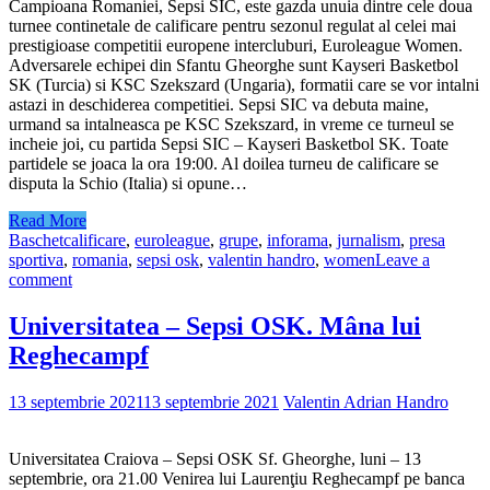
Campioana Romaniei, Sepsi SIC, este gazda unuia dintre cele doua
turnee continetale de calificare pentru sezonul regulat al celei mai
prestigioase competitii europene intercluburi, Euroleague Women.
Adversarele echipei din Sfantu Gheorghe sunt Kayseri Basketbol
SK (Turcia) si KSC Szekszard (Ungaria), formatii care se vor intalni
astazi in deschiderea competitiei. Sepsi SIC va debuta maine,
urmand sa intalneasca pe KSC Szekszard, in vreme ce turneul se
incheie joi, cu partida Sepsi SIC – Kayseri Basketbol SK. Toate
partidele se joaca la ora 19:00. Al doilea turneu de calificare se
disputa la Schio (Italia) si opune…
Read More
Baschet
calificare
,
euroleague
,
grupe
,
inforama
,
jurnalism
,
presa
sportiva
,
romania
,
sepsi osk
,
valentin handro
,
women
Leave a
comment
Universitatea – Sepsi OSK. Mâna lui
Reghecampf
13 septembrie 2021
13 septembrie 2021
Valentin Adrian Handro
Universitatea Craiova – Sepsi OSK Sf. Gheorghe, luni – 13
septembrie, ora 21.00 Venirea lui Laurenţiu Reghecampf pe banca