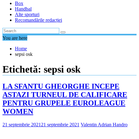
Box
Handbal
Alte sporturi
Recomandările redacției
You are here
Home
sepsi osk
Etichetă:
sepsi osk
LA SFANTU GHEORGHE INCEPE
ASTAZI TURNEUL DE CALIFICARE
PENTRU GRUPELE EUROLEAGUE
WOMEN
21 septembrie 2021
21 septembrie 2021
Valentin Adrian Handro