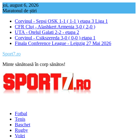
Skip
joi, august 6, 2026
to
Maratonul de știri
content
Corvinul - Sepsi OSK 1-1 ( 1-1 ) etapa 3 Liga 1
CFR Cluj - Alashkert Armenia 3-0 ( 2-0 )
UTA - Otelul Galati 2-2 - etapa 2
Corvinul - Csikszereda 3-0 ( 0-0 ) etapa 1
Finala Conference League - Leipzig 27 Mai 2026
Sport7.ro
Minte sănătoasă în corp sănătos!
Fotbal
Tenis
Baschet
Rugby
Volei