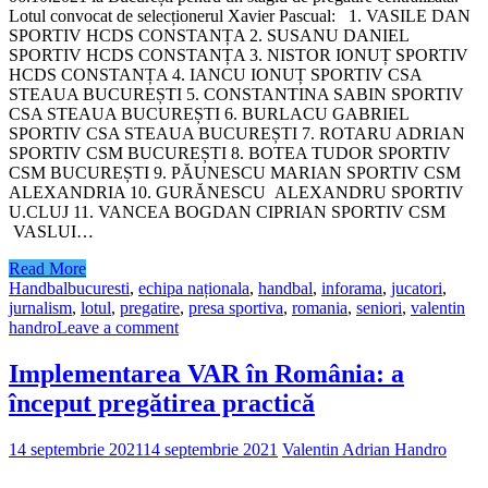
Lotul convocat de selecționerul Xavier Pascual: 1. VASILE DAN
SPORTIV HCDS CONSTANȚA 2. SUSANU DANIEL
SPORTIV HCDS CONSTANȚA 3. NISTOR IONUȚ SPORTIV
HCDS CONSTANȚA 4. IANCU IONUȚ SPORTIV CSA
STEAUA BUCUREȘTI 5. CONSTANTINA SABIN SPORTIV
CSA STEAUA BUCUREȘTI 6. BURLACU GABRIEL
SPORTIV CSA STEAUA BUCUREȘTI 7. ROTARU ADRIAN
SPORTIV CSM BUCUREȘTI 8. BOTEA TUDOR SPORTIV
CSM BUCUREȘTI 9. PĂUNESCU MARIAN SPORTIV CSM
ALEXANDRIA 10. GURĂNESCU ALEXANDRU SPORTIV
U.CLUJ 11. VANCEA BOGDAN CIPRIAN SPORTIV CSM
VASLUI…
Read More
Handbal
bucuresti
,
echipa naționala
,
handbal
,
inforama
,
jucatori
,
jurnalism
,
lotul
,
pregatire
,
presa sportiva
,
romania
,
seniori
,
valentin
handro
Leave a comment
Implementarea VAR în România: a
început pregătirea practică
14 septembrie 2021
14 septembrie 2021
Valentin Adrian Handro