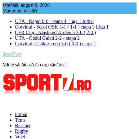
Skip
sâmbătă, august 8, 2026
to
Maratonul de știri
content
UTA - Rapid 0-0 - etapa 4 - liga 1 fotbal
Corvinul - Sepsi OSK 1-1 ( 1-1 ) etapa 3 Liga 1
CFR Cluj - Alashkert Armenia 3-0 ( 2-0 )
UTA - Otelul Galati 2-2 - etapa 2
Corvinul - Csikszereda 3-0 ( 0-0 ) etapa 1
Sport7.ro
Minte sănătoasă în corp sănătos!
Fotbal
Tenis
Baschet
Rugby
Volei