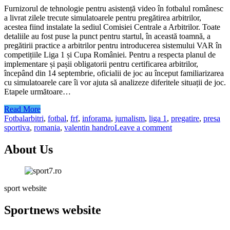
Furnizorul de tehnologie pentru asistență video în fotbalul românesc
a livrat zilele trecute simulatoarele pentru pregătirea arbitrilor,
acestea fiind instalate la sediul Comisiei Centrale a Arbitrilor. Toate
detaliile au fost puse la punct pentru startul, în această toamnă, a
pregătirii practice a arbitrilor pentru introducerea sistemului VAR în
competițiile Liga 1 și Cupa României. Pentru a respecta planul de
implementare și pașii obligatorii pentru certificarea arbitrilor,
începând din 14 septembrie, oficialii de joc au început familiarizarea
cu simulatoarele care îi vor ajuta să analizeze diferitele situații de joc.
Etapele următoare…
Read More
Fotbal
arbitri
,
fotbal
,
frf
,
inforama
,
jurnalism
,
liga 1
,
pregatire
,
presa
sportiva
,
romania
,
valentin handro
Leave a comment
About Us
sport website
Sportnews website