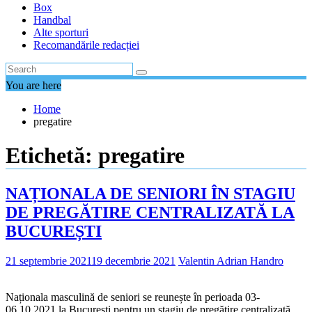
Box
Handbal
Alte sporturi
Recomandările redacției
You are here
Home
pregatire
Etichetă:
pregatire
NAȚIONALA DE SENIORI ÎN STAGIU
DE PREGĂTIRE CENTRALIZATĂ LA
BUCUREȘTI
21 septembrie 2021
19 decembrie 2021
Valentin Adrian Handro
Naționala masculină de seniori se reunește în perioada 03-
06.10.2021 la București pentru un stagiu de pregătire centralizată.