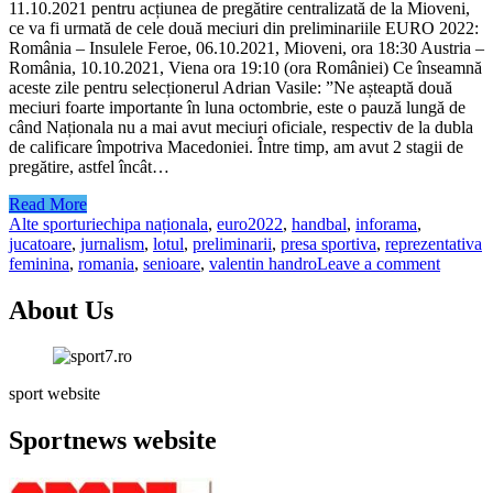
11.10.2021 pentru acțiunea de pregătire centralizată de la Mioveni,
ce va fi urmată de cele două meciuri din preliminariile EURO 2022:
România – Insulele Feroe, 06.10.2021, Mioveni, ora 18:30 Austria –
România, 10.10.2021, Viena ora 19:10 (ora României) Ce înseamnă
aceste zile pentru selecționerul Adrian Vasile: ”Ne așteaptă două
meciuri foarte importante în luna octombrie, este o pauză lungă de
când Naționala nu a mai avut meciuri oficiale, respectiv de la dubla
de calificare împotriva Macedoniei. Între timp, am avut 2 stagii de
pregătire, astfel încât…
Read More
Alte sporturi
echipa naționala
,
euro2022
,
handbal
,
inforama
,
jucatoare
,
jurnalism
,
lotul
,
preliminarii
,
presa sportiva
,
reprezentativa
feminina
,
romania
,
senioare
,
valentin handro
Leave a comment
About Us
sport website
Sportnews website