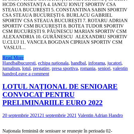
HCDS CONSTANȚA 4. IANCU IONUȚ SPORTIV CSA
STEAUA BUCUREȘTI 5. CONSTANTINA SABIN SPORTIV
CSA STEAUA BUCUREȘTI 6. BURLACU GABRIEL
SPORTIV CSA STEAUA BUCUREȘTI 7. ROTARU ADRIAN
SPORTIV CSM BUCUREȘTI 8. BOTEA TUDOR SPORTIV
CSM BUCUREȘTI 9. PĂUNESCU MARIAN SPORTIV CSM
ALEXANDRIA 10. GURĂNESCU ALEXANDRU SPORTIV
U.CLUJ 11. VANCEA BOGDAN CIPRIAN SPORTIV CSM
VASLUI…
Read More
Handbal
bucuresti
,
echipa naționala
,
handbal
,
inforama
,
jucatori
,
jurnalism
,
lotul
,
pregatire
,
presa sportiva
,
romania
,
seniori
,
valentin
handro
Leave a comment
LOTUL NAȚIONAL DE SENIOARE
CONVOCAT PENTRU
PRELIMINARIILE EURO 2022
20 septembrie 2021
21 septembrie 2021
Valentin Adrian Handro
Naționala feminină de senioare se reunește în perioada 02-