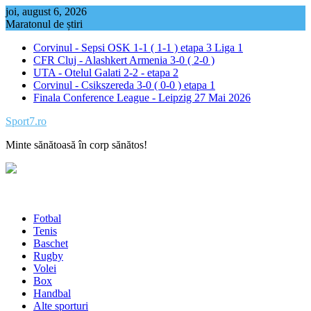
Skip
joi, august 6, 2026
to
Maratonul de știri
content
Corvinul - Sepsi OSK 1-1 ( 1-1 ) etapa 3 Liga 1
CFR Cluj - Alashkert Armenia 3-0 ( 2-0 )
UTA - Otelul Galati 2-2 - etapa 2
Corvinul - Csikszereda 3-0 ( 0-0 ) etapa 1
Finala Conference League - Leipzig 27 Mai 2026
Sport7.ro
Minte sănătoasă în corp sănătos!
Fotbal
Tenis
Baschet
Rugby
Volei
Box
Handbal
Alte sporturi