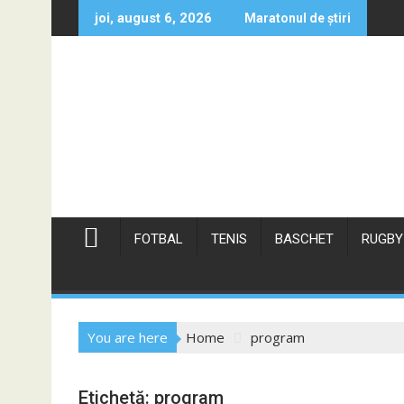
Skip
joi, august 6, 2026
Maratonul de știri
to
content
FOTBAL
TENIS
BASCHET
RUGBY
You are here
Home
program
Etichetă:
program