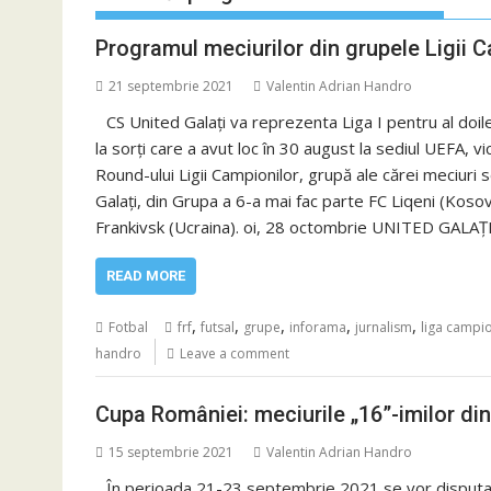
Programul meciurilor din grupele Ligii C
21 septembrie 2021
Valentin Adrian Handro
CS United Galați va reprezenta Liga I pentru al do
la sorți care a avut loc în 30 august la sediul UEFA, 
Round-ului Ligii Campionilor, grupă ale cărei meciuri s
Galați, din Grupa a 6-a mai fac parte FC Liqeni (Koso
Frankivsk (Ucraina). oi, 28 octombrie UNITED GALAȚI
READ MORE
,
,
,
,
,
Fotbal
frf
futsal
grupe
inforama
jurnalism
liga campio
handro
Leave a comment
Cupa României: meciurile „16”-imilor di
15 septembrie 2021
Valentin Adrian Handro
În perioada 21-23 septembrie 2021 se vor disputa jo