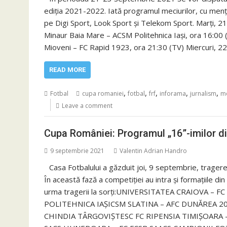
ediția 2021-2022. Iată programul meciurilor, cu mențiu
pe Digi Sport, Look Sport și Telekom Sport. Marți, 2
Minaur Baia Mare – ACSM Politehnica Iaşi, ora 16:00 
Mioveni – FC Rapid 1923, ora 21:30 (TV) Miercuri, 2
READ MORE
,
,
,
,
,
Fotbal
cupa romaniei
fotbal
frf
inforama
jurnalism
me
Leave a comment
Cupa României: Programul „16”-imilor d
9 septembrie 2021
Valentin Adrian Handro
Casa Fotbalului a găzduit joi, 9 septembrie, tragere
În această fază a competiției au intra și formațiile di
urma tragerii la sorți:UNIVERSITATEA CRAIOVA – 
POLITEHNICA IAŞICSM SLATINA – AFC DUNĂREA 2
CHINDIA TÂRGOVIŞTESC FC RIPENSIA TIMIŞOARA 