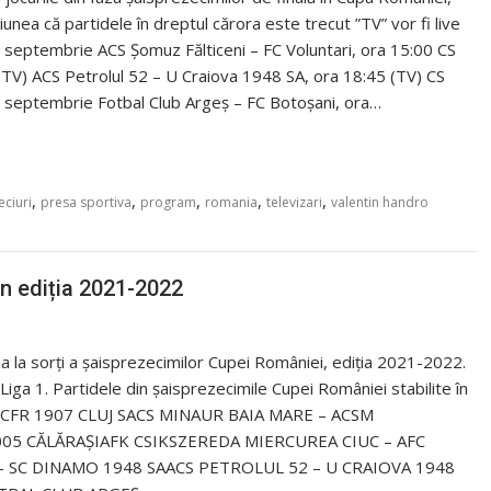
nea că partidele în dreptul cărora este trecut ”TV” vor fi live
1 septembrie ACS Şomuz Fălticeni – FC Voluntari, ora 15:00 CS
(TV) ACS Petrolul 52 – U Craiova 1948 SA, ora 18:45 (TV) CS
2 septembrie Fotbal Club Argeş – FC Botoşani, ora…
,
,
,
,
,
ciuri
presa sportiva
program
romania
televizari
valentin handro
in ediția 2021-2022
a la sorți a șaisprezecimilor Cupei României, ediția 2021-2022.
n Liga 1. Partidele din șaisprezecimile Cupei României stabilite în
FC CFR 1907 CLUJ SACS MINAUR BAIA MARE – ACSM
005 CĂLĂRAŞIAFK CSIKSZEREDA MIERCUREA CIUC – AFC
– SC DINAMO 1948 SAACS PETROLUL 52 – U CRAIOVA 1948