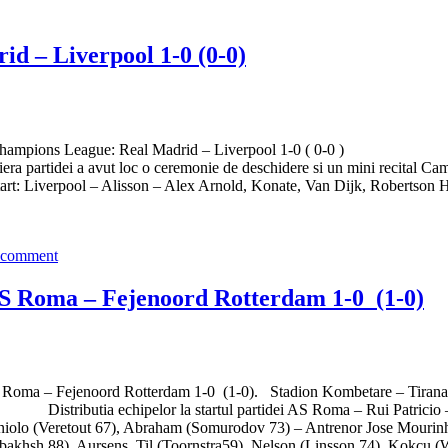
d – Liverpool 1-0 (0-0)
ori Finala Champions League: Real Madrid – Liverpool 1-0 
emiera partidei a avut loc o ceremonie de deschidere si un mini recital 
on – Alex Arnold, Konate, Van Dijk, Robertson Henderson, (
 comment
S Roma – Fejenoord Rotterdam 1-0 (1-0)
 Roma – Fejenoord Rotterdam 1-0 (1-0). Stadion Kombetare – Tirana: 
S Roma – Rui Patricio – Mancini, Smalling, 
i (Spinazzola 66), Zaniolo (Veretout 67), Abraham 
nbakhsh 88), Aursens, Til (Toornstra59), Nelson (Linsson 74), Kokcu (