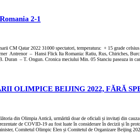
 Romania 2-1
rii CM Qatar 2022 31000 spectatori, temperatura: + 15 grade celsius 
er Antrenor – Hansi Flick Ita Romania: Ratiu, Rus, Chiriches, Burca,
 B. Duran – T. Ongun. Cronica meciului Min. 05 Stanciu paseaza in car
II OLIMPICE BEIJING 2022, FĂRĂ S
lătoria din Olimpia Antică, urmărită doar de oficiali și invitați din cau
e prezentate de COVID-19 au fost luate în considerare în decizii și în p
re minister, Comitetul Olimpic Elen și Comitetul de Organizare Beijing 