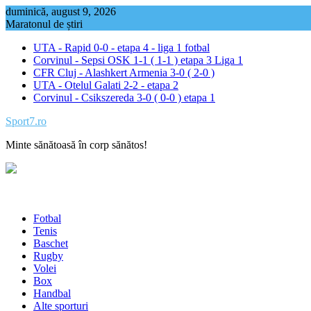
Skip
duminică, august 9, 2026
to
Maratonul de știri
content
UTA - Rapid 0-0 - etapa 4 - liga 1 fotbal
Corvinul - Sepsi OSK 1-1 ( 1-1 ) etapa 3 Liga 1
CFR Cluj - Alashkert Armenia 3-0 ( 2-0 )
UTA - Otelul Galati 2-2 - etapa 2
Corvinul - Csikszereda 3-0 ( 0-0 ) etapa 1
Sport7.ro
Minte sănătoasă în corp sănătos!
Fotbal
Tenis
Baschet
Rugby
Volei
Box
Handbal
Alte sporturi