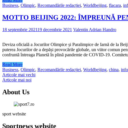
Read More
Business
,
Olimpic
,
Recomandările redacției
,
World
beijing
,
flacara
,
in
MOTTO BEIJING 2022: ÎMPREUNĂ P
18 septembrie 2021
19 decembrie 2021
Valentin Adrian Handro
Deviza oficială a Jocurilor Olimpice și Paralimpice de Iarnă de l
puterea Jocurilor de a depăși provocările globale, un viitor comun pent
confruntă întreaga Planetă în plină pandemie de COVID-19. Comitetul 
Read More
Business
,
Olimpic
,
Recomandările redacției
,
World
beijing
,
china
,
inf
Navigare
Articole mai vechi
Articole mai noi
în
articole
About Us
sport website
Sportnews website