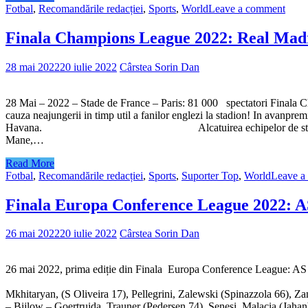
Fotbal
,
Recomandările redacției
,
Sports
,
World
Leave a comment
Finala Champions League 2022: Real Madri
28 mai 2022
20 iulie 2022
Cârstea Sorin Dan
28 Mai – 2022 – Stade de France – Paris: 81 000 spectat
cauza neajungerii in timp util a fanilor englezi la stadion! In avanpr
Havana. Alcatuirea echipelor de start: Liverpool – Aliss
Mane,…
Read More
Fotbal
,
Recomandările redacției
,
Sports
,
Suporter Top
,
World
Leave a
Finala Europa Conference League 2022: A
26 mai 2022
20 iulie 2022
Cârstea Sorin Dan
26 mai 2022, prima ediție din Finala Europa Conference League: AS
Distributia echipelor la startul partidei A
Mkhitaryan, (S Oliveira 17), Pellegrini, Zalewsk
– Bijlow – Goertruida, Trauner (Pedersen 74), Senesi, Malacia (Jaha