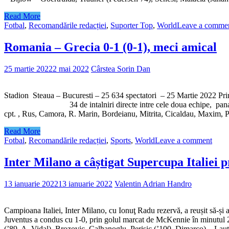
Read More
Fotbal
,
Recomandările redacției
,
Suporter Top
,
World
Leave a comme
Romania – Grecia 0-1 (0-1), meci amical
25 martie 2022
2 mai 2022
Cârstea Sorin Dan
Stadion Steaua – Bucuresti – 25 634 spectatori – 25 Martie 2022 Prim
34 de intalniri directe intre cele doua echipe, pana acum – pa
cpt. , Rus, Camora, R. Marin, Bordeianu, Mitrita, Cicaldau, Maxim,
Read More
Fotbal
,
Recomandările redacției
,
Sports
,
World
Leave a comment
Inter Milano a câștigat Supercupa Italiei p
13 ianuarie 2022
13 ianuarie 2022
Valentin Adrian Handro
Campioana Italiei, Inter Milano, cu Ionuţ Radu rezervă, a reușit să-ș
Juventus a condus cu 1-0, prin golul marcat de McKennie în minutul 2
(’89, A. Vidal), Brozovic, Calhanoglu, Perisic (’100, Dimarco) – Lau