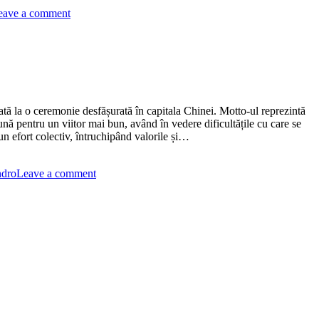
eave a comment
 o ceremonie desfășurată în capitala Chinei. Motto-ul reprezintă
nă pentru un viitor mai bun, având în vedere dificultățile cu care se
 efort colectiv, întruchipând valorile și…
ndro
Leave a comment