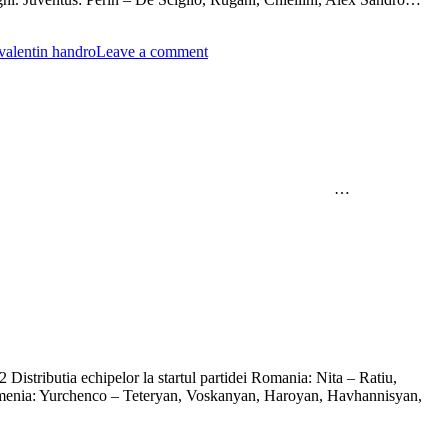
valentin handro
Leave a comment
preliminarii CM Qatar 2022 …
stributia echipelor la startul partidei Romania: Nita – Ratiu,
a: Yurchenco – Teteryan, Voskanyan, Haroyan, Havhannisyan,