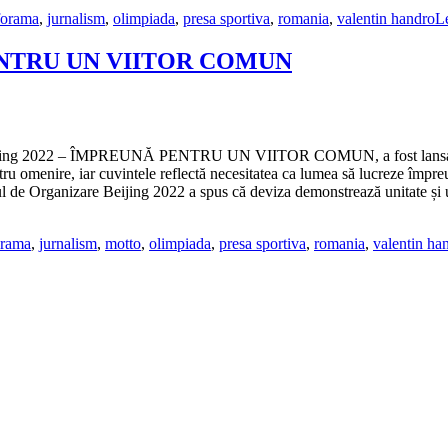
forama
,
jurnalism
,
olimpiada
,
presa sportiva
,
romania
,
valentin handro
L
ENTRU UN VIITOR COMUN
a Beijing 2022 – ÎMPREUNĂ PENTRU UN VIITOR COMUN, a fost lansată la
ru omenire, iar cuvintele reflectă necesitatea ca lumea să lucreze împreu
de Organizare Beijing 2022 a spus că deviza demonstrează unitate și un
orama
,
jurnalism
,
motto
,
olimpiada
,
presa sportiva
,
romania
,
valentin ha