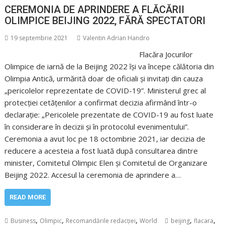
CEREMONIA DE APRINDERE A FLĂCĂRII
OLIMPICE BEIJING 2022, FĂRĂ SPECTATORI
19 septembrie 2021
Valentin Adrian Handro
Flacăra Jocurilor
Olimpice de iarnă de la Beijing 2022 își va începe călătoria din
Olimpia Antică, urmărită doar de oficiali și invitați din cauza
„pericolelor reprezentate de COVID-19”. Ministerul grec al
protecției cetățenilor a confirmat decizia afirmând într-o
declarație: „Pericolele prezentate de COVID-19 au fost luate
în considerare în decizii și în protocolul evenimentului”.
Ceremonia a avut loc pe 18 octombrie 2021, iar decizia de
reducere a acesteia a fost luată după consultarea dintre
minister, Comitetul Olimpic Elen și Comitetul de Organizare
Beijing 2022. Accesul la ceremonia de aprindere a…
READ MORE
,
,
,
,
,
Business
Olimpic
Recomandările redacției
World
beijing
flacara