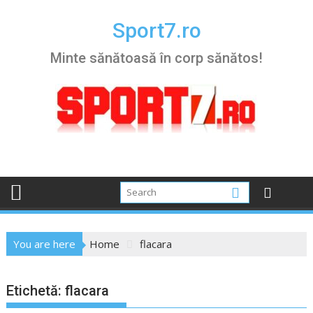
Skip
to
Sport7.ro
content
Minte sănătoasă în corp sănătos!
You are here
Home
flacara
Etichetă:
flacara