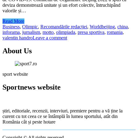
deviza demonstrează unitate și un efort colectiv, întruchipând
valorile și…
Read More
Business
,
Olimpic
,
Recomandările redacției
,
World
beijing
,
china
,
inforama
,
jurnalism
,
motto
,
olimpiada
,
presa sportiva
,
romania
,
valentin handro
Leave a comment
About Us
sport website
Sportnews website
știri, editoriale, recenzii, interviuri, premiere pentru a vă ține la
curent cu tot ceea ce se întâmplă în lumea sportului, atât din
România cât și peste hotare
Copyright © All rights reserved