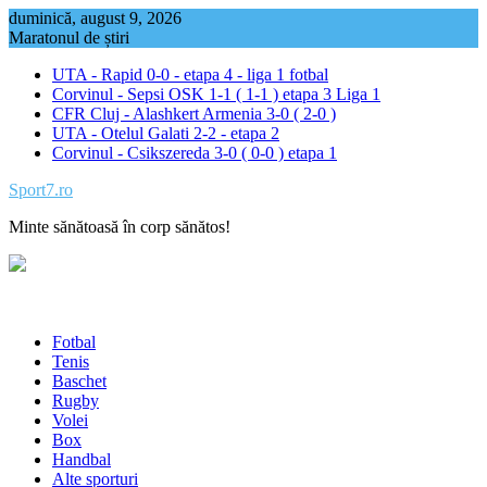
Skip
duminică, august 9, 2026
to
Maratonul de știri
content
UTA - Rapid 0-0 - etapa 4 - liga 1 fotbal
Corvinul - Sepsi OSK 1-1 ( 1-1 ) etapa 3 Liga 1
CFR Cluj - Alashkert Armenia 3-0 ( 2-0 )
UTA - Otelul Galati 2-2 - etapa 2
Corvinul - Csikszereda 3-0 ( 0-0 ) etapa 1
Sport7.ro
Minte sănătoasă în corp sănătos!
Fotbal
Tenis
Baschet
Rugby
Volei
Box
Handbal
Alte sporturi