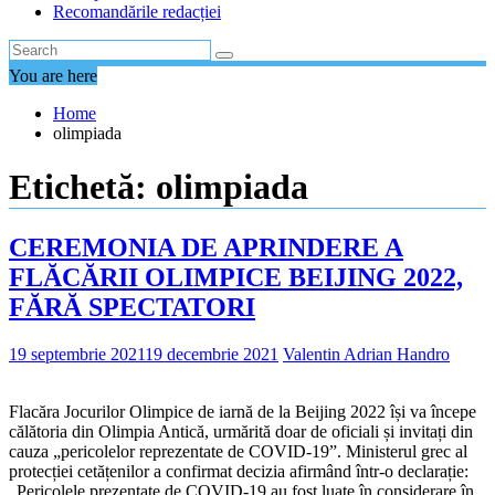
Recomandările redacției
You are here
Home
olimpiada
Etichetă:
olimpiada
CEREMONIA DE APRINDERE A
FLĂCĂRII OLIMPICE BEIJING 2022,
FĂRĂ SPECTATORI
19 septembrie 2021
19 decembrie 2021
Valentin Adrian Handro
Flacăra Jocurilor Olimpice de iarnă de la Beijing 2022 își va începe
călătoria din Olimpia Antică, urmărită doar de oficiali și invitați din
cauza „pericolelor reprezentate de COVID-19”. Ministerul grec al
protecției cetățenilor a confirmat decizia afirmând într-o declarație:
„Pericolele prezentate de COVID-19 au fost luate în considerare în