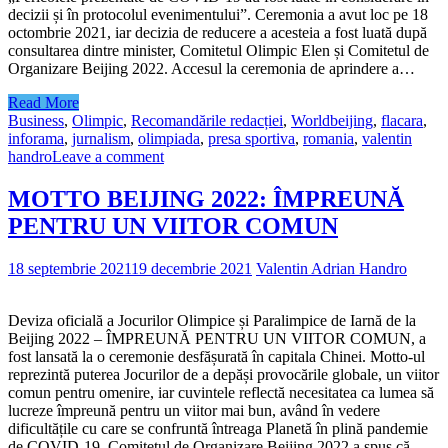
decizii și în protocolul evenimentului”. Ceremonia a avut loc pe 18
octombrie 2021, iar decizia de reducere a acesteia a fost luată după
consultarea dintre minister, Comitetul Olimpic Elen și Comitetul de
Organizare Beijing 2022. Accesul la ceremonia de aprindere a…
Read More
Business
,
Olimpic
,
Recomandările redacției
,
World
beijing
,
flacara
,
inforama
,
jurnalism
,
olimpiada
,
presa sportiva
,
romania
,
valentin
handro
Leave a comment
MOTTO BEIJING 2022: ÎMPREUNĂ
PENTRU UN VIITOR COMUN
18 septembrie 2021
19 decembrie 2021
Valentin Adrian Handro
Deviza oficială a Jocurilor Olimpice și Paralimpice de Iarnă de la
Beijing 2022 – ÎMPREUNĂ PENTRU UN VIITOR COMUN, a
fost lansată la o ceremonie desfășurată în capitala Chinei. Motto-ul
reprezintă puterea Jocurilor de a depăși provocările globale, un viitor
comun pentru omenire, iar cuvintele reflectă necesitatea ca lumea să
lucreze împreună pentru un viitor mai bun, având în vedere
dificultățile cu care se confruntă întreaga Planetă în plină pandemie
de COVID-19. Comitetul de Organizare Beijing 2022 a spus că