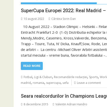
SuperCupa Europei 2022: Real Madrid – E
10 august 2022
Cârstea Sorin Dan
10 August 2022 – Stadion Olimpic – Helsinki – Fin
Eintracht Frankfurt 2-0 (1-0) Distributia echipelor la 
Mendy,Modric, Casemiro, Kross,Valverde, Benzema, Vin
Trapp – Toure, Tuta, N’ Dicka, Knauff,Sow, Rode, L
de arbitri – La centru -Michael Oliver Arbitri asisten
startul meciului – vreme buna, favorabila fotbalului –
READ MORE
,
,
,
,
Fotbal
Ligi & Cluburi
Recomandările redacției
Sports
Worl
,
,
,
madrid
romania
supercupa
uefa
Leave a comment
Seara realcordurilor în Champions Leag
8 decembrie 2015
Valentin Adrian Handro