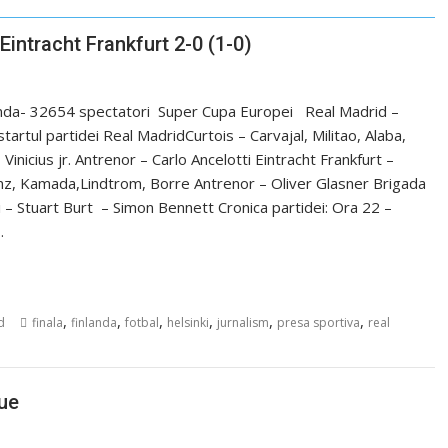
intracht Frankfurt 2-0 (1-0)
landa- 32654 spectatori Super Cupa Europei Real Madrid –
startul partidei Real MadridCurtois – Carvajal, Militao, Alaba,
icius jr. Antrenor – Carlo Ancelotti Eintracht Frankfurt –
enz, Kamada,Lindtrom, Borre Antrenor – Oliver Glasner Brigada
ti – Stuart Burt – Simon Bennett Cronica partidei: Ora 22 –
…
,
,
,
,
,
,
d
finala
finlanda
fotbal
helsinki
jurnalism
presa sportiva
real
ue