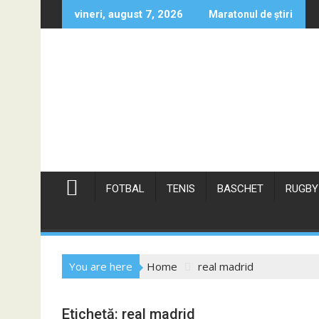
Skip
vineri, august 7, 2026
Maratonul de știri
to
content
FOTBAL
TENIS
BASCHET
RUGBY
You are here
Home
real madrid
Etichetă:
real madrid