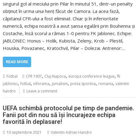
singurul gol al meciului prin Pilar în minutul 51, dintr-un penalty
obținut în urma unui henț făcut de Camora. La acea fază,
căpitanul CFR-ului a fost eliminat. Chiar și în inferioritate
numerică, echipa noastră a avut șansa egalării prin Bouhenna și
Costache, însă scorul a rămas 1-0 pentru FK Jablonec. Echipe:
JABLONEC: Honus – Holik, Kubista, Zeleny, Krob – Plestil,
Houska, Povazanec, Kratochvil, Pilar – Dolezai. Antrenor:…
READ MORE
,
,
,
Fotbal
CFR 1907
Cluj-Napoca
europa conference league
fk
,
,
,
,
,
,
jablonec
fotbal
inforama
jurnalism
presa sportiva
romania
valentin
handro
Leave a comment
UEFA schimbă protocolul pe timp de pandemie.
Fanii pot din nou să își încurajeze echipa
favorită în deplasare!
10 septembrie 2021
Valentin Adrian Handro