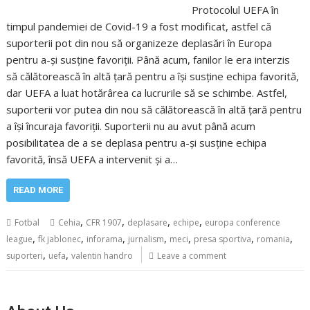
Protocolul UEFA în
timpul pandemiei de Covid-19 a fost modificat, astfel că
suporterii pot din nou să organizeze deplasări în Europa
pentru a-și susține favoriții. Până acum, fanilor le era interzis
să călătorească în altă țară pentru a își susține echipa favorită,
dar UEFA a luat hotărârea ca lucrurile să se schimbe. Astfel,
suporterii vor putea din nou să călătorească în altă țară pentru
a își încuraja favoriții. Suporterii nu au avut până acum
posibilitatea de a se deplasa pentru a-și susține echipa
favorită, însă UEFA a intervenit și a…
READ MORE
,
,
,
,
Fotbal
Cehia
CFR 1907
deplasare
echipe
europa conference
,
,
,
,
,
,
,
league
fk jablonec
inforama
jurnalism
meci
presa sportiva
romania
,
,
suporteri
uefa
valentin handro
Leave a comment