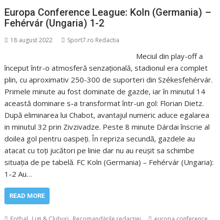
Europa Conference League: Koln (Germania) –
Fehérvár (Ungaria) 1-2
18 august 2022
Sport7.ro Redactia
Meciul din play-off a
început într-o atmosferă senzațională, stadionul era complet
plin, cu aproximativ 250-300 de suporteri din Székesfehérvár.
Primele minute au fost dominate de gazde, iar în minutul 14
această dominare s-a transformat într-un gol: Florian Dietz.
După eliminarea lui Chabot, avantajul numeric aduce egalarea
in minutul 32 prin Zivzivadze. Peste 8 minute Dárdai înscrie al
doilea gol pentru oaspeți. În repriza secundă, gazdele au
atacat cu toți jucători pe linie dar nu au reușit sa schimbe
situația de pe tabelă. FC Koln (Germania) – Fehérvár (Ungaria):
1-2 Au…
READ MORE
,
,
Fotbal
Ligi & Cluburi
Recomandările redacției
europa conference