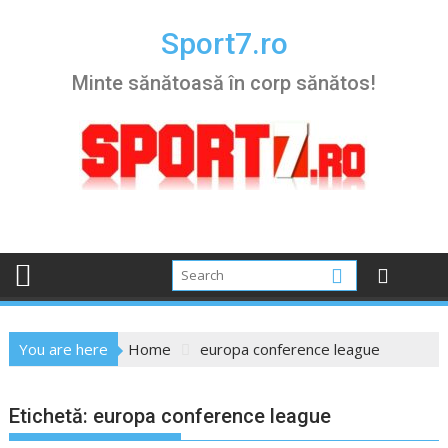
Skip
to
Sport7.ro
content
Minte sănătoasă în corp sănătos!
You are here
Home
europa conference league
Etichetă:
europa conference league