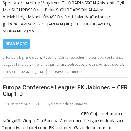
Spectatori: Arbitru: Vilhjalmur THORARINSSON Asistenți: Gylfi
Mar SIGURDSSON și Birkir SIGURDARSON Al 4-lea
oficial: Helgi Mikael JÓNASSON (toți, Islanda)Cartonașe
galbene: AVRAM (22), JARDAN (40), COTOGOI (45+3),
SHABANOV (55),…
READ MORE
,
,
Fotbal
Ligi & Cluburi
Recomandările redacției
europa conference
,
,
,
,
,
,
,
league
fehervar
inforama
jurnalism
petrocub
presa sportiva
sport7
,
,
timisoara
uefa
ungaria
Leave a comment
Europa Conference League: FK Jablonec – CFR
Cluj 1-0
16 septembrie 2021
Valentin Adrian Handro
CFR Cluj a debutat cu
stângul în Grupa D a Europa Conference League în deplasare,
împotriva echipei cehe FK Jablonec. Gazdele au marcat