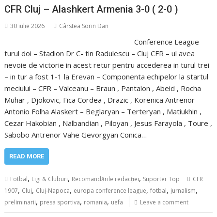
CFR Cluj – Alashkert Armenia 3-0 ( 2-0 )
30 iulie 2026
Cârstea Sorin Dan
Conference League
turul doi – Stadion Dr C- tin Radulescu – Cluj CFR – ul avea
nevoie de victorie in acest retur pentru accederea in turul trei
– in tur a fost 1-1 la Erevan – Componenta echipelor la startul
meciului – CFR – Valceanu – Braun , Pantalon , Abeid , Rocha
Muhar , Djokovic, Fica Cordea , Drazic , Korenica Antrenor
Antonio Folha Alaskert – Beglaryan – Terteryan , Matiukhin ,
Cezar Hakobian , Nalbandian , Piloyan , Jesus Farayola , Toure ,
Sabobo Antrenor Vahe Gevorgyan Conica…
READ MORE
,
,
,
Fotbal
Ligi & Cluburi
Recomandările redacției
Suporter Top
CFR
,
,
,
,
,
,
1907
Cluj
Cluj-Napoca
europa conference league
fotbal
jurnalism
,
,
,
preliminarii
presa sportiva
romania
uefa
Leave a comment