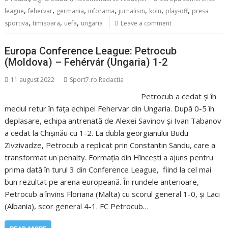
,
,
,
,
,
,
,
league
fehervar
germania
inforama
jurnalism
koln
play-off
presa
,
,
,
sportiva
timisoara
uefa
ungaria
Leave a comment
Europa Conference League: Petrocub
(Moldova) – Fehérvár (Ungaria) 1-2
11 august 2022
Sport7.ro Redactia
Petrocub a cedat și în
meciul retur în fața echipei Fehervar din Ungaria. După 0-5 în
deplasare, echipa antrenată de Alexei Savinov și Ivan Tabanov
a cedat la Chișinău cu 1-2. La dubla georgianului Budu
Zivzivadze, Petrocub a replicat prin Constantin Sandu, care a
transformat un penalty. Formația din Hîncești a ajuns pentru
prima dată în turul 3 din Conference League, fiind la cel mai
bun rezultat pe arena europeană. În rundele anterioare,
Petrocub a învins Floriana (Malta) cu scorul general 1-0, și Laci
(Albania), scor general 4-1. FC Petrocub…