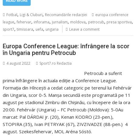
READ MORE
,
,
Fotbal
Ligi & Cluburi
Recomandările redacției
europa conference
,
,
,
,
,
,
,
league
fehervar
inforama
jurnalism
moldova
petrocub
presa sportiva
,
,
,
sport7
timisoara
uefa
ungaria
Leave a comment
Europa Conference League: înfrângere la scor
în Ungaria pentru Petrocub
4 august 2022
Sport7.ro Redactia
Petrocub a suferit
prima înfrângere în actuala ediție a Conference League.
Formația din Hîncești a cedat categoric pe terenul lui Fehérvár
din Ungaria, scor 0-5. Manșa secundă este programată pe 11
august pe stadionul Zimbru din Chișinău, cu începere de la ora
20:00. Fehérvár (Ungaria) – FC Petrocub (Moldova): 5-0Au
marcat: Pal DÁRDAI jr. (20), Kenan KODRO (23-pen.),
STOPIRA (35), Ivan PETRYAK (67), ZIVZIVADZE (88-pen.) 4
august. Szekesfehervar, MOL Aréna Sóstó.