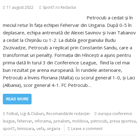
11 august 2022
Sport7.ro Redactia
Petrocub a cedat și în
meciul retur în fața echipei Fehervar din Ungaria. După 0-5 în
deplasare, echipa antrenată de Alexei Savinov și Ivan Tabanov
a cedat la Chișinău cu 1-2. La dubla georgianului Budu
Zivzivadze, Petrocub a replicat prin Constantin Sandu, care a
transformat un penalty. Formația din Hîncești a ajuns pentru
prima dată în turul 3 din Conference League, fiind la cel mai
bun rezultat pe arena europeană. În rundele anterioare,
Petrocub a învins Floriana (Malta) cu scorul general 1-0, și Laci
(Albania), scor general 4-1. FC Petrocub…
READ MORE
,
,
Fotbal
Ligi & Cluburi
Recomandările redacției
europa conference
,
,
,
,
,
,
,
league
fehervar
inforama
jurnalism
moldova
petrocub
presa sportiva
,
,
,
sport7
timisoara
uefa
ungaria
Leave a comment