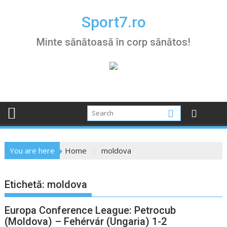
Skip
to
Sport7.ro
content
Minte sănătoasă în corp sănătos!
You are here
Home
moldova
Etichetă:
moldova
Europa Conference League: Petrocub
(Moldova) – Fehérvár (Ungaria) 1-2