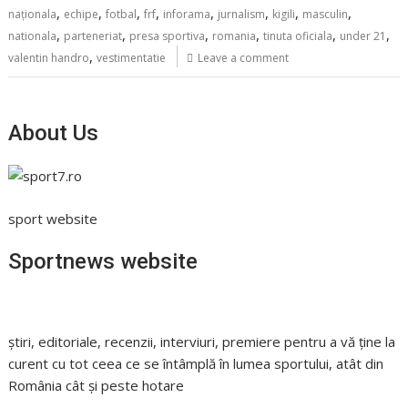
,
,
,
,
,
,
,
,
naționala
echipe
fotbal
frf
inforama
jurnalism
kigili
masculin
,
,
,
,
,
,
nationala
parteneriat
presa sportiva
romania
tinuta oficiala
under 21
,
valentin handro
vestimentatie
Leave a comment
About Us
sport website
Sportnews website
știri, editoriale, recenzii, interviuri, premiere pentru a vă ține la
curent cu tot ceea ce se întâmplă în lumea sportului, atât din
România cât și peste hotare