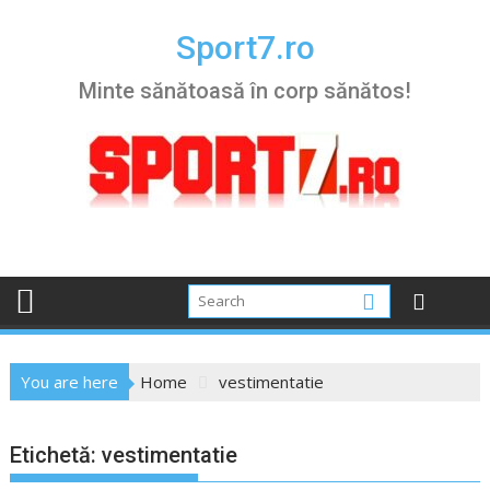
Skip
to
Sport7.ro
content
Minte sănătoasă în corp sănătos!
You are here
Home
vestimentatie
Etichetă:
vestimentatie