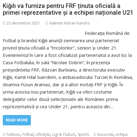
Kiğılı va furniza pentru FRF ținuta oficială a
primei reprezentative și a echipei naționale U21
22 decembrie 2021
Valentin Adrian Handro
Federația Română de
Fotbal și brandul Kiğılı anunță semnarea unui parteneriat
privind ținuta oficială a ”tricolorilor”, seniori și Under 21.
Evenimentul în care a fost oficializat parteneriatul a avut loc la
Casa Fotbalului, în sala ”Nicolae Dobrin”, în prezența
președintelui FRF, Răzvan Burleanu, a directorului executiv
Kiğılı, Kamil Hilal Suerdem, a ambasadorului Turciei în România,
doamna Füsun Aramaz, dar și a altor invitați FRF și Kiğılı. În
urma acestui nou parteneriat, Kiğılı va oferi costume
delegațiilor celor două selecționate ale României: prima
reprezentativă și cea Under 21, pentru aceasta din…
READ MORE
,
,
,
,
,
Fashion
Fotbal
Lifestyle
Ligi & Cluburi
Sports
bucuresti
echipa