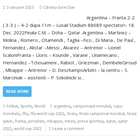
3 ianuarie 2023
Cârstea Sorin Dan
Argentina – Franta 2-2
( 3-3 ) – 4-2 dupa 11m – Lusail Stadium 88689 spectatori- 18
Dec. 2022Finala C.M. – Doha – Qatar .Argentina – Martinez –
Molina , Romero , Otamendi , Taglia –Fico , Di Maria , De Paul ,
Fernandez , Alistar –Messi , Alvarez – Antrenor – Lionel
ScaloniFranta – Lloris – Kounde , Varane , Unamecano ,
Hernandez –Tchouameni , Rabiot , Griezman , DembeleGiroud
, Mbappe – Antrenor – D. DeschampsArbitri – la centru – S.
Marciniak – asistenti – P. Sokolnicki si…
READ MORE
,
,
,
,
Fotbal
Sports
World
argentina
campionatul mondial
cupa
,
,
,
,
,
mondiala
fifa
fifa world cup 2022
finala
finala campionat mondial
finala
,
,
,
,
,
,
,
qatar
franta
jurnalism
mbappe
messi
presa sportiva
qatar
qatar
,
2022
world cup 2022
Leave a comment