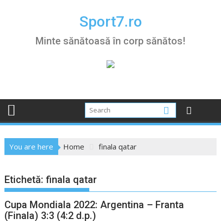
Skip
to
Sport7.ro
content
Minte sănătoasă în corp sănătos!
You are here
Home
finala qatar
Etichetă:
finala qatar
Cupa Mondiala 2022: Argentina – Franta
(Finala) 3:3 (4:2 d.p.)