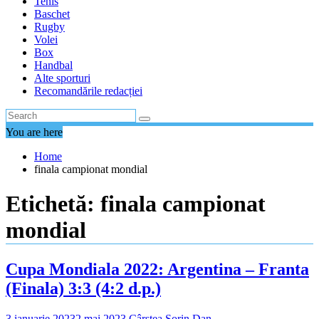
Tenis
Baschet
Rugby
Volei
Box
Handbal
Alte sporturi
Recomandările redacției
You are here
Home
finala campionat mondial
Etichetă:
finala campionat
mondial
Cupa Mondiala 2022: Argentina – Franta
(Finala) 3:3 (4:2 d.p.)
3 ianuarie 2023
2 mai 2023
Cârstea Sorin Dan