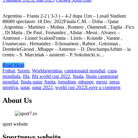
Argentina – Franta 2-2 ( 3-3 ) – 4-2 dupa 11m – Lusail Stadium
88689 spectatori- 18 Dec. 2022Finala C.M. – Doha – Qatar
.Argentina – Martinez – Molina , Romero , Otamendi , Taglia –Fico
, Di Maria , De Paul , Fernandez , Alistar –Messi , Alvarez –
Antrenor – Lionel ScaloniFranta – Lloris – Kounde , Varane ,
Unamecano , Hernandez –Tchouameni , Rabiot , Griezman ,
DembeleGiroud , Mbappe – Antrenor – D. DeschampsArbitri – la
centru – S. Marciniak – asistenti – P. Sokolnicki si…
Read More
Fotbal
,
Sports
,
World
argentina
,
campionatul mondial
,
cupa
mondiala
,
fifa
,
fifa world cup 2022
,
finala
,
finala campionat
mondial
,
finala qatar
,
franta
,
jurnalism
,
mbappe
,
messi
,
presa
sportiva
,
qatar
,
qatar 2022
,
world cup 2022
Leave a comment
About Us
sport website
Sportnews website