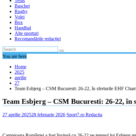
Tenis
Baschet
Rugby
Volei
Box
Handbal
Alte sporturi
Recomandările redacției
You are here
Home
2025
aprilie
27
Team Esbjerg – CSM Bucuresti: 26-22, în sferturile EHF Cha
Team Esbjerg – CSM Bucuresti: 26-22, în
27 aprilie 2025
28 februarie 2026
Sport7.ro Redactia
Campioana României a fost învinsă cu 26-22 pe terenul lui Esbjerg ret