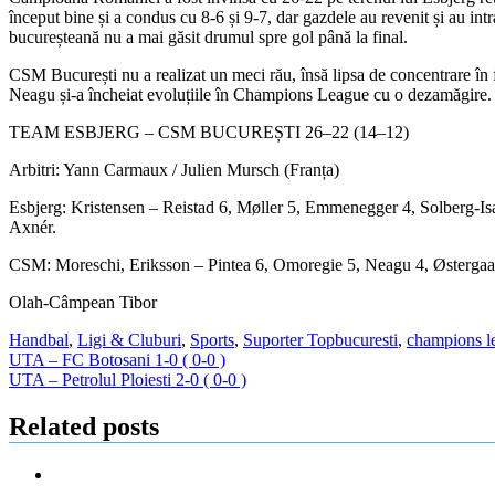
început bine și a condus cu 8-6 și 9-7, dar gazdele au revenit și au in
bucureșteană nu a mai găsit drumul spre gol până la final.
CSM București nu a realizat un meci rău, însă lipsa de concentrare în fa
Neagu și-a încheiat evoluțiile în Champions League cu o dezamăgire.
TEAM ESBJERG – CSM BUCUREȘTI 26–22 (14–12)
Arbitri: Yann Carmaux / Julien Mursch (Franța)
Esbjerg: Kristensen – Reistad 6, Møller 5, Emmenegger 4, Solberg-Is
Axnér.
CSM: Moreschi, Eriksson – Pintea 6, Omoregie 5, Neagu 4, Østergaard 
Olah-Câmpean Tibor
Handbal
,
Ligi & Cluburi
,
Sports
,
Suporter Top
bucuresti
,
champions l
Navigare
UTA – FC Botosani 1-0 ( 0-0 )
UTA – Petrolul Ploiesti 2-0 ( 0-0 )
în
articole
Related posts