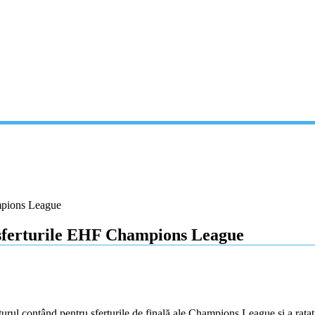
mpions League
 sferturile EHF Champions League
urul contând pentru sferturile de finală ale Champions League și a rata