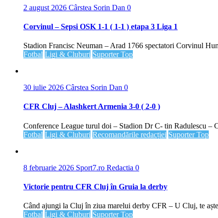
2 august 2026
Cârstea Sorin Dan
0
Corvinul – Sepsi OSK 1-1 ( 1-1 ) etapa 3 Liga 1
Stadion Francisc Neuman – Arad 1766 spectatori Corvinul Hune
Fotbal
Ligi & Cluburi
Suporter Top
30 iulie 2026
Cârstea Sorin Dan
0
CFR Cluj – Alashkert Armenia 3-0 ( 2-0 )
Conference League turul doi – Stadion Dr C- tin Radulescu – C
Fotbal
Ligi & Cluburi
Recomandările redacției
Suporter Top
8 februarie 2026
Sport7.ro Redactia
0
Victorie pentru CFR Cluj în Gruia la derby
Când ajungi la Cluj în ziua marelui derby CFR – U Cluj, te aștep
Fotbal
Ligi & Cluburi
Suporter Top