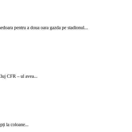
doara pentru a doua oara gazda pe stadionul...
luj CFR – ul avea...
ți la coloane...