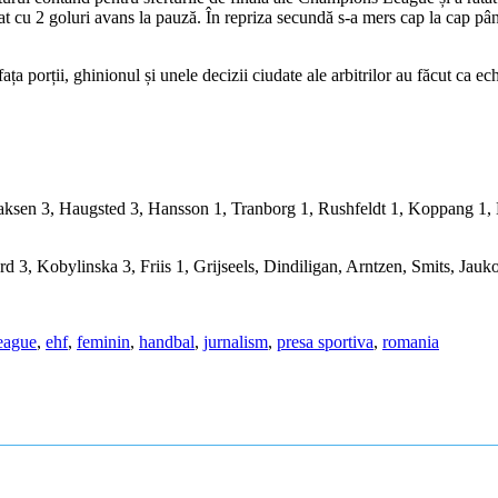
trat cu 2 goluri avans la pauză. În repriza secundă s-a mers cap la cap p
ța porții, ghinionul și unele decizii ciudate ale arbitrilor au făcut ca ec
aksen 3, Haugsted 3, Hansson 1, Tranborg 1, Rushfeldt 1, Koppang 1, 
3, Kobylinska 3, Friis 1, Grijseels, Dindiligan, Arntzen, Smits, Jauk
eague
,
ehf
,
feminin
,
handbal
,
jurnalism
,
presa sportiva
,
romania