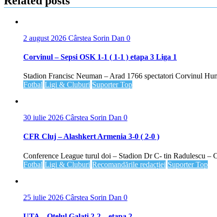
Related posts
2 august 2026
Cârstea Sorin Dan
0
Corvinul – Sepsi OSK 1-1 ( 1-1 ) etapa 3 Liga 1
Stadion Francisc Neuman – Arad 1766 spectatori Corvinul Hune
Fotbal
Ligi & Cluburi
Suporter Top
30 iulie 2026
Cârstea Sorin Dan
0
CFR Cluj – Alashkert Armenia 3-0 ( 2-0 )
Conference League turul doi – Stadion Dr C- tin Radulescu – C
Fotbal
Ligi & Cluburi
Recomandările redacției
Suporter Top
25 iulie 2026
Cârstea Sorin Dan
0
UTA – Otelul Galati 2-2 – etapa 2