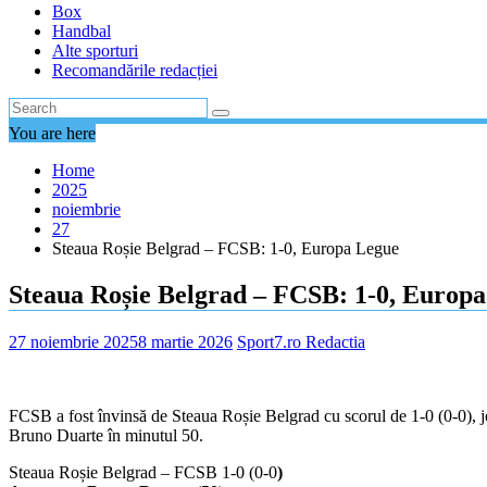
Box
Handbal
Alte sporturi
Recomandările redacției
You are here
Home
2025
noiembrie
27
Steaua Roșie Belgrad – FCSB: 1-0, Europa Legue
Steaua Roșie Belgrad – FCSB: 1-0, Europ
27 noiembrie 2025
8 martie 2026
Sport7.ro Redactia
FCSB a fost învinsă de Steaua Roșie Belgrad cu scorul de 1-0 (0-0), jo
Bruno Duarte în minutul 50.
Steaua Roșie Belgrad – FCSB 1-0
(0-0
)