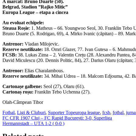
A marcat: Bruno Duarte (50).
Belgrad, Stadion ”Rajko Mitic”
Europa League – etapa a cincea
Au evoluat echipele:
Steaua Roșie
: 1. Matheus – 66. Youngwoo Seol, 30. Franklin Tebo Uc
Bruno Duarte (5. Rodrigao, 69), 4. Mirko Ivanic (căpitan) – 89. Mar
Antrenor:
Vladan Milojevic.
Rezerve neutilizate:
18. Omri Glazer, 77. Ivan Gutesa – 6. Mahmudu 
FCSB:
38. Lukas Zima – 2. Valentin Crețu (28. Alexandru Pantea, 84
David Miculescu (20. Dennis Politic, 84), 27. Darius Olaru (căpitan;
Antrenor:
Elias Charalambous.
Rezerve neutilizate:
34. Mihai Udrea – 18. Malcom Edjouma, 42. B
Cartonașe galbene:
Seol (27), Olaru (61).
Cartonaș roșu:
Franklin Tebo Uchenna (27).
Olah-Câmpean Tibor
Fotbal
,
Ligi & Cluburi
,
Suporter Top
europa league
,
fcsb
,
fotbal
,
jurna
Navigare
FC CFR 1907 Cluj – FC Rapid București: 3-0, Superliga
Hermannstadt – UTA 1-2 ( 0-0 )
în
articole