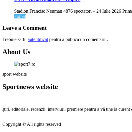
Stadion Francisc Neuman 4876 spectatori – 24 Iulie 2026 Prima a
Fotbal
Leave a Comment
Trebuie să fii
autentificat
pentru a publica un comentariu.
About Us
sport website
Sportnews website
știri, editoriale, recenzii, interviuri, premiere pentru a vă ține la cure
Copyright © All rights reserved