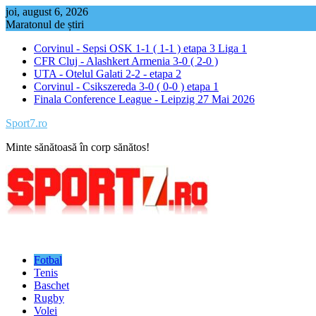
Skip
joi, august 6, 2026
to
Maratonul de știri
content
Corvinul - Sepsi OSK 1-1 ( 1-1 ) etapa 3 Liga 1
CFR Cluj - Alashkert Armenia 3-0 ( 2-0 )
UTA - Otelul Galati 2-2 - etapa 2
Corvinul - Csikszereda 3-0 ( 0-0 ) etapa 1
Finala Conference League - Leipzig 27 Mai 2026
Sport7.ro
Minte sănătoasă în corp sănătos!
Fotbal
Tenis
Baschet
Rugby
Volei