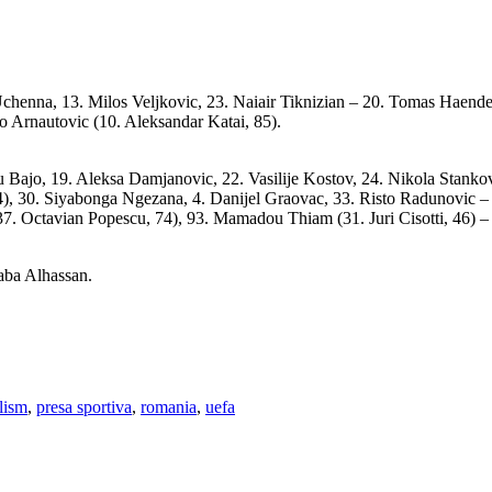
henna, 13. Milos Veljkovic, 23. Naiair Tiknizian – 20. Tomas Haendel
ko Arnautovic (10. Aleksandar Katai, 85).
Bajo, 19. Aleksa Damjanovic, 22. Vasilije Kostov, 24. Nikola Stankov
), 30. Siyabonga Ngezana, 4. Danijel Graovac, 33. Risto Radunovic – 8
 37. Octavian Popescu, 74), 93. Mamadou Thiam (31. Juri Cisotti, 46) – 
aba Alhassan.
lism
,
presa sportiva
,
romania
,
uefa