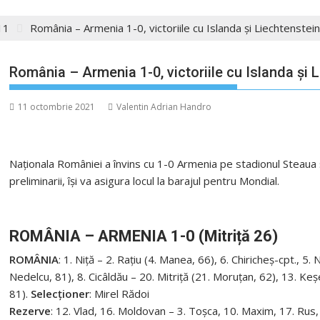
11
România – Armenia 1-0, victoriile cu Islanda și Liechtenstein 
România – Armenia 1-0, victoriile cu Islanda și L
11 octombrie 2021
Valentin Adrian Handro
Naționala României a învins cu 1-0 Armenia pe stadionul Steaua ș
preliminarii, își va asigura locul la barajul pentru Mondial.
ROMÂNIA – ARMENIA 1-0 (Mitriță 26)
ROMÂNIA
: 1. Niță – 2. Rațiu (4. Manea, 66), 6. Chiricheș-cpt., 5
Nedelcu, 81), 8. Cicâldău – 20. Mitriță (21. Moruțan, 62), 13. Keșe
81).
Selecționer
: Mirel Rădoi
Rezerve
: 12. Vlad, 16. Moldovan – 3. Toșca, 10. Maxim, 17. Rus,