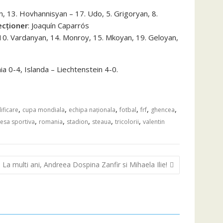
n, 13. Hovhannisyan – 17. Udo, 5. Grigoryan, 8.
ecționer
: Joaquín Caparrós
, 10. Vardanyan, 14. Monroy, 15. Mkoyan, 19. Geloyan,
 0-4, Islanda – Liechtenstein 4-0.
,
,
,
,
,
,
lificare
cupa mondiala
echipa naționala
fotbal
frf
ghencea
,
,
,
,
,
esa sportiva
romania
stadion
steaua
tricolorii
valentin
La multi ani, Andreea Dospina Zanfir si Mihaela Ilie!