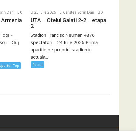
orin Dan
0
25 iulie 2026
Cârstea Sorin Dan
0
t Armenia
UTA – Otelul Galati 2-2 – etapa
2
 doi –
Stadion Francisc Neuman 4876
scu – Cluj
spectatori – 24 Iulie 2026 Prima
aparitie pe propriul stadion in
actuala...
Fotbal
uporter Top