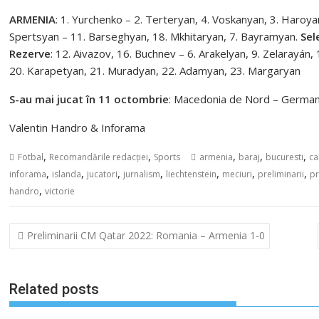
ARMENIA
: 1. Yurchenko – 2. Terteryan, 4. Voskanyan, 3. Haroya
Spertsyan – 11. Barseghyan, 18. Mkhitaryan, 7. Bayramyan.
Sel
Rezerve
: 12. Aivazov, 16. Buchnev – 6. Arakelyan, 9. Zelarayán
20. Karapetyan, 21. Muradyan, 22. Adamyan, 23. Margaryan
S-au mai jucat în 11 octombrie
: Macedonia de Nord – Germania
Valentin Handro & Inforama
,
,
,
,
,
Fotbal
Recomandările redacției
Sports
armenia
baraj
bucuresti
ca
,
,
,
,
,
,
,
inforama
islanda
jucatori
jurnalism
liechtenstein
meciuri
preliminarii
pr
,
handro
victorie
Navigare
Preliminarii CM Qatar 2022: Romania – Armenia 1-0
în
articole
Related posts