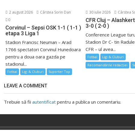
2 august 2026
Cârstea Sorin Dan
30 iulie 2026
Cârstea S
CFR Cluj – Alashker
0
3-0 ( 2-0 )
Corvinul – Sepsi OSK 1-1 ( 1-1 )
etapa 3 Liga 1
Conference League turul
Stadion Dr C- tin Radule
Stadion Francisc Neuman – Arad
CFR – ul avea...
1766 spectatori Corvinul Hunedoara
pentru a doua oara gazda pe
Fotbal
Ligi & Cluburi
stadionul...
Recomandările redacției
S
Fotbal
Ligi & Cluburi
Suporter Top
LEAVE A COMMENT
Trebuie să fii
autentificat
pentru a publica un comentariu.