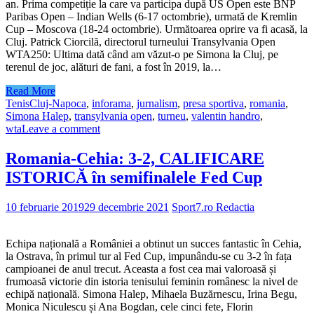
an. Prima competiție la care va participa după US Open este BNP
Paribas Open – Indian Wells (6-17 octombrie), urmată de Kremlin
Cup – Moscova (18-24 octombrie). Următoarea oprire va fi acasă, la
Cluj. Patrick Ciorcilă, directorul turneului Transylvania Open
WTA250: Ultima dată când am văzut-o pe Simona la Cluj, pe
terenul de joc, alături de fani, a fost în 2019, la…
Read More
Tenis
Cluj-Napoca
,
inforama
,
jurnalism
,
presa sportiva
,
romania
,
Simona Halep
,
transylvania open
,
turneu
,
valentin handro
,
wta
Leave a comment
Romania-Cehia: 3-2, CALIFICARE
ISTORICĂ în semifinalele Fed Cup
10 februarie 2019
29 decembrie 2021
Sport7.ro Redactia
Echipa națională a României a obtinut un succes fantastic în Cehia,
la Ostrava, în primul tur al Fed Cup, impunându-se cu 3-2 în fața
campioanei de anul trecut. Aceasta a fost cea mai valoroasă și
frumoasă victorie din istoria tenisului feminin românesc la nivel de
echipă națională. Simona Halep, Mihaela Buzărnescu, Irina Begu,
Monica Niculescu și Ana Bogdan, cele cinci fete, Florin