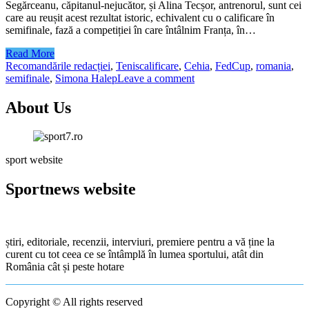
Segărceanu, căpitanul-nejucător, și Alina Tecșor, antrenorul, sunt cei
care au reușit acest rezultat istoric, echivalent cu o calificare în
semifinale, fază a competiției în care întâlnim Franța, în…
Read More
Recomandările redacției
,
Tenis
calificare
,
Cehia
,
FedCup
,
romania
,
semifinale
,
Simona Halep
Leave a comment
About Us
sport website
Sportnews website
știri, editoriale, recenzii, interviuri, premiere pentru a vă ține la
curent cu tot ceea ce se întâmplă în lumea sportului, atât din
România cât și peste hotare
Copyright © All rights reserved