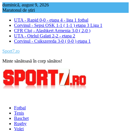
Skip
duminică, august 9, 2026
to
Maratonul de știri
content
UTA - Rapid 0-0 - etapa 4 - liga 1 fotbal
Corvinul - Sepsi OSK 1-1 ( 1-1 ) etapa 3 Liga 1
CFR Cluj - Alashkert Armenia 3-0 ( 2-0 )
UTA - Otelul Galati 2-2 - etapa 2
Corvinul - Csikszereda 3-0 ( 0-0 ) etapa 1
Sport7.ro
Minte sănătoasă în corp sănătos!
Fotbal
Tenis
Baschet
Rugby
Volei