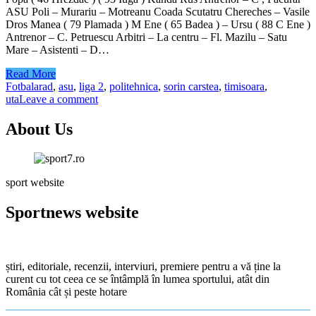
ASU Poli – Murariu – Motreanu Coada Scutatru Chereches – Vasile
Dros Manea ( 79 Plamada ) M Ene ( 65 Badea ) – Ursu ( 88 C Ene )
Antrenor – C. Petruescu Arbitri – La centru – Fl. Mazilu – Satu
Mare – Asistenti – D…
Read More
Fotbal
arad
,
asu
,
liga 2
,
politehnica
,
sorin carstea
,
timisoara
,
uta
Leave a comment
About Us
sport website
Sportnews website
știri, editoriale, recenzii, interviuri, premiere pentru a vă ține la
curent cu tot ceea ce se întâmplă în lumea sportului, atât din
România cât și peste hotare