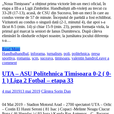
„Noua Timișoara” a obținut prima victorie într-un meci oficial, în
etapa a III-a a Ligii Zimbrilor. Handbaliștii alb-violeți au trecut cu
33-28 (17-13), acasă, de CSU din Suceava, într-un meci în care au
condus vreme de 57 de minute. Începutul de partidă a fost echilibrat.
Vizitatorii au condus o singură dată (2-1, minutul 4), dar apoi s-a
făcut 8-5 (min. 14) și chiar 15-9 (min. 23), pentru formația viola, la
primul gol marcat la seniori de Ianus Dumitrescu. După câteva
eliminări în rândurile echipei noastre, la jumătatea jocului diferența
s-a…
Read More
Handbal
handbal
,
inforama
,
jurnalism
,
poli
,
politehnica
,
presa
sportiva
,
romania
,
scm
,
suceava
,
timisoara
,
valentin handro
Leave a
comment
UTA – ASU Politehnica Timisoara 0-2 ( 0-
1 ) Liga 2 Fotbal – etapa 33
4 mai 2019
13 mai 2019
Cârstea Sorin Dan
04 Mai 2019 – Stadion Motorul Arad – 2700 spectatori UTA – Orlic
– Costin El Hasni Seroni ( 81 Isac ) Copaci -Melinte Neagu Ciucur
Popa ( 46 Hrezdac ) ( 93 Iuga ) Kanda Rus Antrenor – C , Pacurar