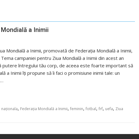
 Mondială a Inimii
ua Mondială a Inimii, promovată de Federația Mondială a Inimii,
 Tema campaniei pentru Ziua Mondială a Inimii din acest an
dă putere întregului tău corp, de aceea este foarte important să
 a Inimii îți propune să îi faci o promisiune inimii tale: un
a…
,
,
,
,
,
,
 naționala
Federația Mondială a Inimii
feminin
fotbal
frf
uefa
Ziua