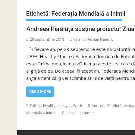
Etichetă:
Federația Mondială a Inimii
Andreea Părăluță susține proiectul Ziua
29 septembrie 2018
Valentin Adrian Handro
În fiecare an, pe 29 septembrie este sărbătorită Zi
UEFA, Healthy Stadia și Federația Română de Fotbal.
este: ”Inima mea, inima ta!”. Inima ta este cea care 
ai grijă de ea. De aceea, în acest an, Federația Mondială
angajament că îți vei schimba stilul de viață pentru c
READ MORE
,
,
,
,
Fotbal
Health
Lifestyle
World
Andreea Părăluță
echipa
Mondială a Inimii
Leave a comment