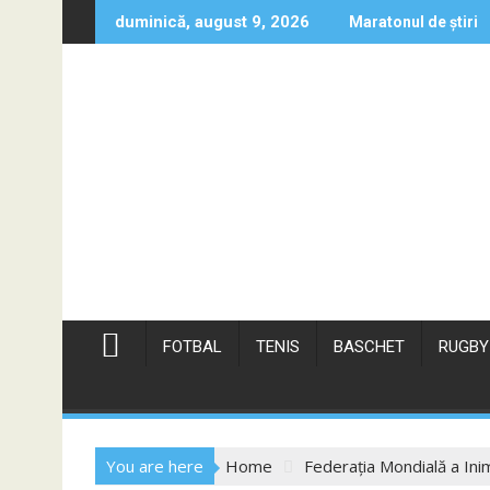
Skip
duminică, august 9, 2026
Maratonul de știri
to
content
FOTBAL
TENIS
BASCHET
RUGBY
You are here
Home
Federația Mondială a Inim