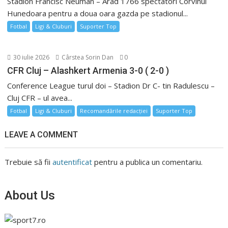
Stadion Francisc Neuman – Arad 1766 spectatori Corvinul
Hunedoara pentru a doua oara gazda pe stadionul...
Fotbal
Ligi & Cluburi
Suporter Top
30 iulie 2026
Cârstea Sorin Dan
0
CFR Cluj – Alashkert Armenia 3-0 ( 2-0 )
Conference League turul doi – Stadion Dr C- tin Radulescu –
Cluj CFR – ul avea...
Fotbal
Ligi & Cluburi
Recomandările redacției
Suporter Top
LEAVE A COMMENT
Trebuie să fii
autentificat
pentru a publica un comentariu.
About Us