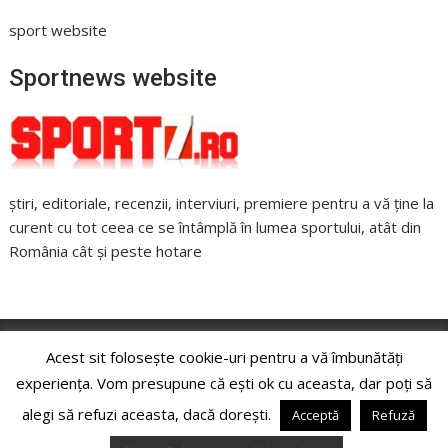
sport website
Sportnews website
știri, editoriale, recenzii, interviuri, premiere pentru a vă ține la
curent cu tot ceea ce se întâmplă în lumea sportului, atât din
România cât și peste hotare
Acest sit folosește cookie-uri pentru a vă îmbunătăți
Copyright © All rights reserved
experiența. Vom presupune că ești ok cu aceasta, dar poți să
alegi să refuzi aceasta, dacă dorești.
Acceptă
Refuză
Proudly powered by WordPress
|
Theme: SuperMag by
Acme
Themes