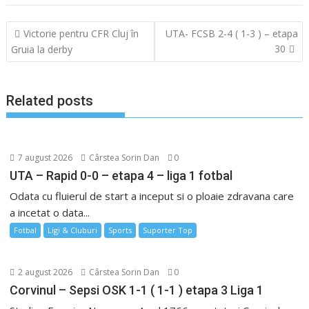
Navigare
Victorie pentru CFR Cluj în
UTA- FCSB 2-4 ( 1-3 ) – etapa
în
30
Gruia la derby
articole
Related posts
7 august 2026
Cârstea Sorin Dan
0
UTA – Rapid 0-0 – etapa 4 – liga 1 fotbal
Odata cu fluierul de start a inceput si o ploaie zdravana care
a incetat o data...
Fotbal
Ligi & Cluburi
Sports
Suporter Top
2 august 2026
Cârstea Sorin Dan
0
Corvinul – Sepsi OSK 1-1 ( 1-1 ) etapa 3 Liga 1