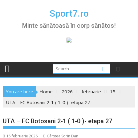
Skip
to
Sport7.ro
content
Minte sănătoasă în corp sănătos!
You are here
Home
2026
februarie
15
UTA – FC Botosani 2-1 ( 1-0 )- etapa 27
UTA – FC Botosani 2-1 ( 1-0 )- etapa 27
15 februarie 2026
Cârstea Sorin Dan