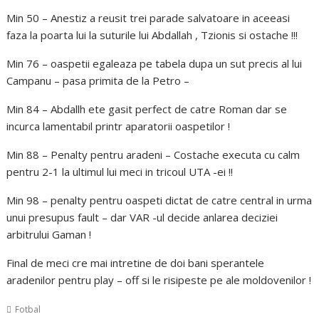
Min 50 – Anestiz a reusit trei parade salvatoare in aceeasi
faza la poarta lui la suturile lui Abdallah , Tzionis si ostache !!!
Min 76 – oaspetii egaleaza pe tabela dupa un sut precis al lui
Campanu – pasa primita de la Petro –
Min 84 – Abdallh ete gasit perfect de catre Roman dar se
incurca lamentabil printr aparatorii oaspetilor !
Min 88 – Penalty pentru aradeni – Costache executa cu calm
pentru 2-1 la ultimul lui meci in tricoul UTA -ei !!
Min 98 – penalty pentru oaspeti dictat de catre central in urma
unui presupus fault – dar VAR -ul decide anlarea deciziei
arbitrului Gaman !
Final de meci cre mai intretine de doi bani sperantele
aradenilor pentru play – off si le risipeste pe ale moldovenilor !
Fotbal