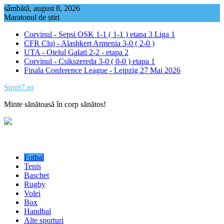
Skip
sâmbătă, august 8, 2026
to
Maratonul de știri
content
Corvinul - Sepsi OSK 1-1 ( 1-1 ) etapa 3 Liga 1
CFR Cluj - Alashkert Armenia 3-0 ( 2-0 )
UTA - Otelul Galati 2-2 - etapa 2
Corvinul - Csikszereda 3-0 ( 0-0 ) etapa 1
Finala Conference League - Leipzig 27 Mai 2026
Sport7.ro
Minte sănătoasă în corp sănătos!
Fotbal
Tenis
Baschet
Rugby
Volei
Box
Handbal
Alte sporturi