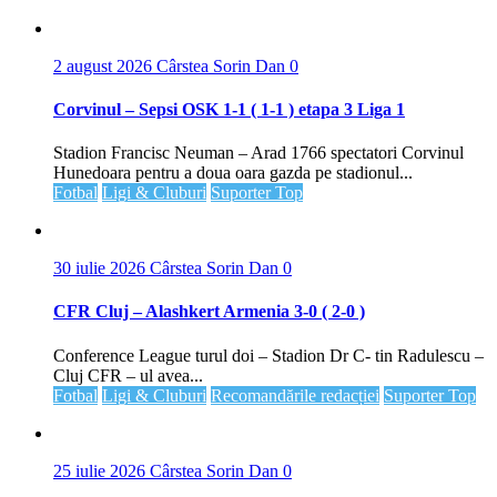
2 august 2026
Cârstea Sorin Dan
0
Corvinul – Sepsi OSK 1-1 ( 1-1 ) etapa 3 Liga 1
Stadion Francisc Neuman – Arad 1766 spectatori Corvinul
Hunedoara pentru a doua oara gazda pe stadionul...
Fotbal
Ligi & Cluburi
Suporter Top
30 iulie 2026
Cârstea Sorin Dan
0
CFR Cluj – Alashkert Armenia 3-0 ( 2-0 )
Conference League turul doi – Stadion Dr C- tin Radulescu –
Cluj CFR – ul avea...
Fotbal
Ligi & Cluburi
Recomandările redacției
Suporter Top
25 iulie 2026
Cârstea Sorin Dan
0