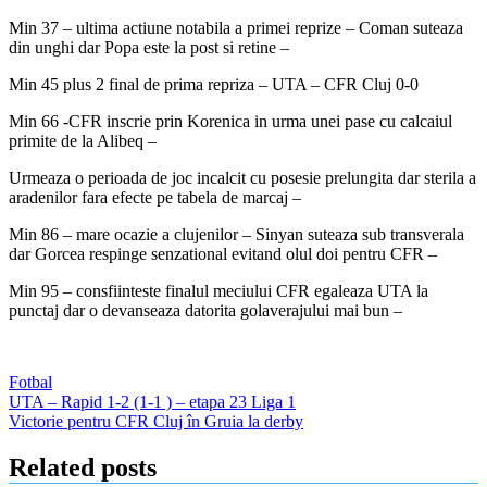
Min 37 – ultima actiune notabila a primei reprize – Coman suteaza
din unghi dar Popa este la post si retine –
Min 45 plus 2 final de prima repriza – UTA – CFR Cluj 0-0
Min 66 -CFR inscrie prin Korenica in urma unei pase cu calcaiul
primite de la Alibeq –
Urmeaza o perioada de joc incalcit cu posesie prelungita dar sterila a
aradenilor fara efecte pe tabela de marcaj –
Min 86 – mare ocazie a clujenilor – Sinyan suteaza sub transverala
dar Gorcea respinge senzational evitand olul doi pentru CFR –
Min 95 – consfiinteste finalul meciului CFR egaleaza UTA la
punctaj dar o devanseaza datorita golaverajului mai bun –
Fotbal
Navigare
UTA – Rapid 1-2 (1-1 ) – etapa 23 Liga 1
Victorie pentru CFR Cluj în Gruia la derby
în
articole
Related posts