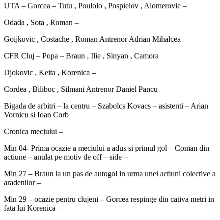
UTA – Gorcea – Tutu , Poulolo , Pospielov , Alomerovic –
Odada , Sota , Roman –
Goijkovic , Costache , Roman Antrenor Adrian Mihalcea
CFR Cluj – Popa – Braun , Ilie , Sinyan , Camora
Djokovic , Keita , Korenica –
Cordea , Biliboc , Silmani Antrenor Daniel Pancu
Bigada de arbitri – la centru – Szabolcs Kovacs – asistenti – Arian
Vornicu si Ioan Corb
Cronica meciului –
Min 04- Prima ocazie a meciului a adus si primul gol – Coman din
actiune – anulat pe motiv de off – side –
Min 27 – Braun la un pas de autogol in urma unei actiuni colective a
aradenilor –
Min 29 – ocazie pentru clujeni – Gorcea respinge din cativa metri in
fata lui Korenica –