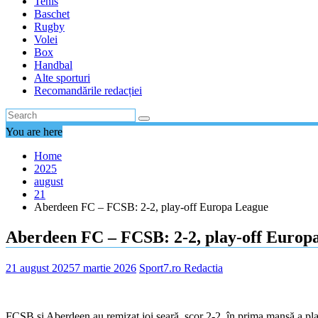
Tenis
Baschet
Rugby
Volei
Box
Handbal
Alte sporturi
Recomandările redacției
You are here
Home
2025
august
21
Aberdeen FC – FCSB: 2-2, play-off Europa League
Aberdeen FC – FCSB: 2-2, play-off Europ
21 august 2025
7 martie 2026
Sport7.ro Redactia
FCSB și Aberdeen au remizat joi seară, scor 2-2, în prima manșă a pl