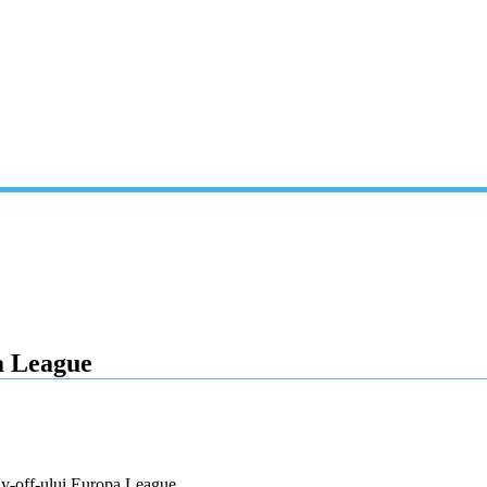
a League
ay-off-ului Europa League.