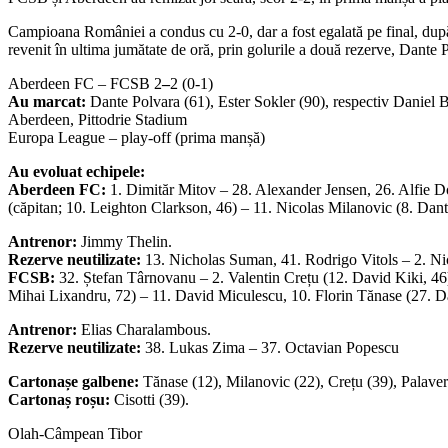
Campioana României a condus cu 2-0, dar a fost egalată pe final, după 
revenit în ultima jumătate de oră, prin golurile a două rezerve, Dante 
Aberdeen FC –
FCSB 2
–
2 (0-1)
Au marcat:
Dante Polvara (61), Ester Sokler (90), respectiv Daniel B
Aberdeen, Pittodrie Stadium
Europa League – play-off (prima manșă)
Au evoluat echipele:
Aberdeen FC:
1. Dimităr Mitov – 28. Alexander Jensen, 26. Alfie D
(căpitan; 10. Leighton Clarkson, 46) – 11. Nicolas Milanovic (8. Dant
Antrenor:
Jimmy Thelin.
Rezerve neutilizate:
13. Nicholas Suman, 41. Rodrigo Vitols – 2. Ni
FCSB:
32. Ștefan Târnovanu – 2. Valentin Crețu (12. David Kiki, 46
Mihai Lixandru, 72) – 11. David Miculescu, 10. Florin Tănase (27. Dari
Antrenor:
Elias Charalambous.
Rezerve neutilizate:
38. Lukas Zima – 37. Octavian Popescu
Cartonașe galbene:
Tănase (12), Milanovic (22), Crețu (39), Palaver
Cartonaș roșu:
Cisotti (39).
Olah-Câmpean Tibor