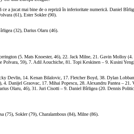
ce a jucat mai bine de o repriză în inferioritate numerică. Daniel Bîrlig
Polvara (61), Ester Sokler (90).
îrligea (32), Darius Olaru (46).
orrington (5. Mats Knoester, 46), 22. Jack Milne, 21. Gavin Molloy (4.
e Polvara, 59), 7. Adil Aouchiche, 81. Topi Keskinen – 9. Kusini Yengi
cky Devlin, 14. Kenan Bilalovic, 17. Fletcher Boyd, 38. Dylan Lobban
), 4. Danijel Graovac, 17. Mihai Popescu, 28. Alexandru Pantea – 21. 
us Olaru, 46), 31. Juri Cisotti – 9. Daniel Bîrligea (20. Dennis Politi
sa (75), Sokler (79), Charalambous (84), Milne (86).