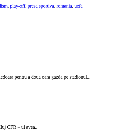
lism
,
play-off
,
presa sportiva
,
romania
,
uefa
doara pentru a doua oara gazda pe stadionul...
luj CFR – ul avea...