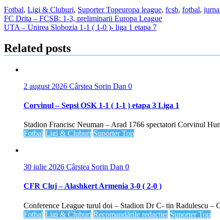
Fotbal
,
Ligi & Cluburi
,
Suporter Top
europa league
,
fcsb
,
fotbal
,
jurna
Navigare
FC Drita – FCSB: 1-3, preliminarii Europa League
UTA – Unirea Slobozia 1-1 ( 1-0 )- liga 1 etapa 7
în
articole
Related posts
2 august 2026
Cârstea Sorin Dan
0
Corvinul – Sepsi OSK 1-1 ( 1-1 ) etapa 3 Liga 1
Stadion Francisc Neuman – Arad 1766 spectatori Corvinul Hune
Fotbal
Ligi & Cluburi
Suporter Top
30 iulie 2026
Cârstea Sorin Dan
0
CFR Cluj – Alashkert Armenia 3-0 ( 2-0 )
Conference League turul doi – Stadion Dr C- tin Radulescu – C
Fotbal
Ligi & Cluburi
Recomandările redacției
Suporter Top