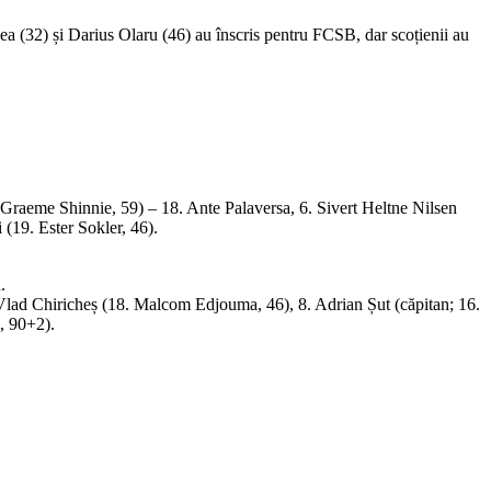
ea (32) și Darius Olaru (46) au înscris pentru FCSB, dar scoțienii au
 Graeme Shinnie, 59) – 18. Ante Palaversa, 6. Sivert Heltne Nilsen
 (19. Ester Sokler, 46).
.
Vlad Chiricheș (18. Malcom Edjouma, 46), 8. Adrian Șut (căpitan; 16.
c, 90+2).