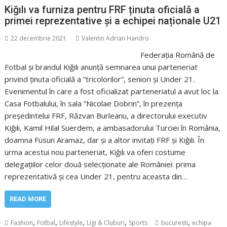
Kiğılı va furniza pentru FRF ținuta oficială a
primei reprezentative și a echipei naționale U21
22 decembrie 2021
Valentin Adrian Handro
Federația Română de
Fotbal și brandul Kiğılı anunță semnarea unui parteneriat
privind ținuta oficială a ”tricolorilor”, seniori și Under 21.
Evenimentul în care a fost oficializat parteneriatul a avut loc la
Casa Fotbalului, în sala ”Nicolae Dobrin”, în prezența
președintelui FRF, Răzvan Burleanu, a directorului executiv
Kiğılı, Kamil Hilal Suerdem, a ambasadorului Turciei în România,
doamna Füsun Aramaz, dar și a altor invitați FRF și Kiğılı. În
urma acestui nou parteneriat, Kiğılı va oferi costume
delegațiilor celor două selecționate ale României: prima
reprezentativă și cea Under 21, pentru aceasta din…
READ MORE
,
,
,
,
,
Fashion
Fotbal
Lifestyle
Ligi & Cluburi
Sports
bucuresti
echipa