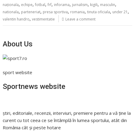
,
,
,
,
,
,
,
,
naționala
echipe
fotbal
frf
inforama
jurnalism
kigili
masculin
,
,
,
,
,
,
nationala
parteneriat
presa sportiva
romania
tinuta oficiala
under 21
,
valentin handro
vestimentatie
Leave a comment
About Us
sport website
Sportnews website
știri, editoriale, recenzii, interviuri, premiere pentru a vă ține la
curent cu tot ceea ce se întâmplă în lumea sportului, atât din
România cât și peste hotare