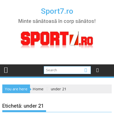
Skip
to
Sport7.ro
content
Minte sănătoasă în corp sănătos!
You are here
Home
under 21
Etichetă:
under 21