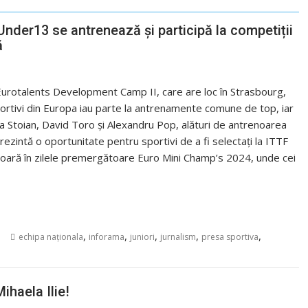
Under13 se antrenează și participă la competiții
ă
a Eurotalents Development Camp II, care are loc în Strasbourg,
sportivi din Europa iau parte la antrenamente comune de top, iar
dra Stoian, David Toro și Alexandru Pop, alături de antrenoarea
ezintă o oportunitate pentru sportivi de a fi selectați la ITTF
ară în zilele premergătoare Euro Mini Champ’s 2024, unde cei
,
,
,
,
,
echipa naționala
inforama
juniori
jurnalism
presa sportiva
ihaela Ilie!