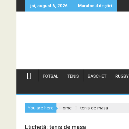
Skip
joi, august 6, 2026
Maratonul de știri
to
content
FOTBAL
TENIS
BASCHET
RUGBY
You are here
Home
tenis de masa
Etichetă:
tenis de masa