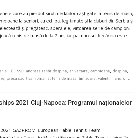
enele care au pierdut şirul medaliilor câştigate la tenis de masă,
ioane la seniori, cu echipa, legitimate şi la cluburi din Serbia şi
electează şi pregătesc, speră ele, viitoarea serie de campioni.
joacă tenis de masă de la 7 ani, iar palmaresul fiecăreia este
,
,
,
,
,
enis
1990
andreea zanfir dospina
aniversare
campioane
dospina
,
,
,
,
,
,
rie
presa sportiva
romania
tenis de masa
timisoara
valentin handro
zi
ips 2021 Cluj-Napoca: Programul naționalelor
ui, 2021 GAZPROM European Table Tennis Team
Română de Tenis de Masă și European Table Tennis Union, în