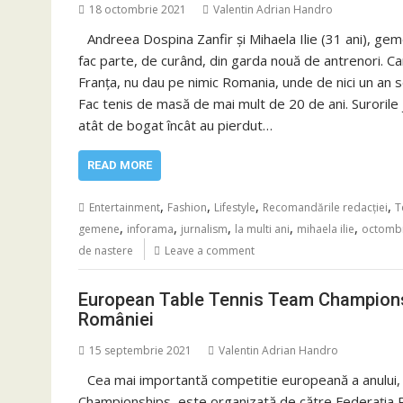
18 octombrie 2021
Valentin Adrian Handro
Andreea Dospina Zanfir și Mihaela Ilie (31 ani), gem
fac parte, de curând, din garda nouă de antrenori. Camp
Franţa, nu dau pe nimic Romania, unde de nici un an s
Fac tenis de masă de mai mult de 20 de ani. Surorile 
atât de bogat încât au pierdut…
READ MORE
,
,
,
,
Entertainment
Fashion
Lifestyle
Recomandările redacției
T
,
,
,
,
,
gemene
inforama
jurnalism
la multi ani
mihaela ilie
octomb
de nastere
Leave a comment
European Table Tennis Team Championsh
României
15 septembrie 2021
Valentin Adrian Handro
Cea mai importantă competitie europeană a anul
Championships, este organizată de către Federația 