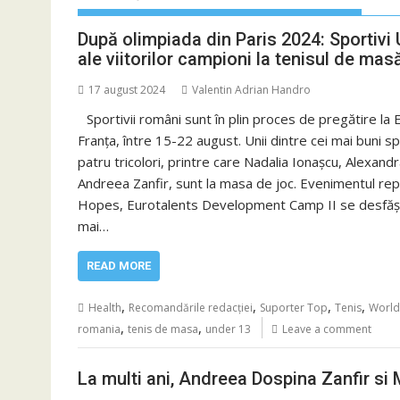
După olimpiada din Paris 2024: Sportivi 
ale viitorilor campioni la tenisul de mas
17 august 2024
Valentin Adrian Handro
Sportivii români sunt în plin proces de pregătire l
Franța, între 15-22 august. Unii dintre cei mai buni 
patru tricolori, printre care Nadalia Ionașcu, Alexan
Andreea Zanfir, sunt la masa de joc. Evenimentul repr
Hopes, Eurotalents Development Camp II se desfășo
mai…
READ MORE
,
,
,
,
Health
Recomandările redacției
Suporter Top
Tenis
World
,
,
romania
tenis de masa
under 13
Leave a comment
La multi ani, Andreea Dospina Zanfir si M