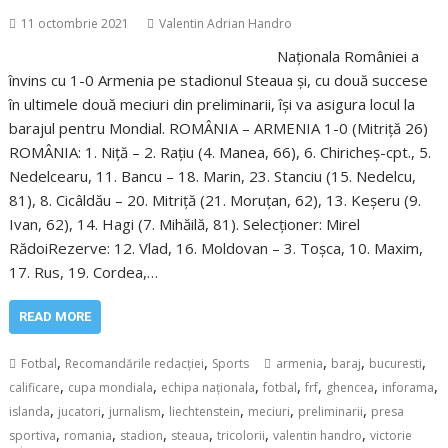
11 octombrie 2021
Valentin Adrian Handro
Naționala României a
învins cu 1-0 Armenia pe stadionul Steaua și, cu două succese
în ultimele două meciuri din preliminarii, își va asigura locul la
barajul pentru Mondial. ROMÂNIA – ARMENIA 1-0 (Mitriță 26)
ROMÂNIA: 1. Niță – 2. Rațiu (4. Manea, 66), 6. Chiricheș-cpt., 5.
Nedelcearu, 11. Bancu – 18. Marin, 23. Stanciu (15. Nedelcu,
81), 8. Cicâldău – 20. Mitriță (21. Moruțan, 62), 13. Keșeru (9.
Ivan, 62), 14. Hagi (7. Mihăilă, 81). Selecționer: Mirel
RădoiRezerve: 12. Vlad, 16. Moldovan – 3. Toșca, 10. Maxim,
17. Rus, 19. Cordea,…
READ MORE
,
,
,
,
,
Fotbal
Recomandările redacției
Sports
armenia
baraj
bucuresti
,
,
,
,
,
,
,
calificare
cupa mondiala
echipa naționala
fotbal
frf
ghencea
inforama
,
,
,
,
,
,
islanda
jucatori
jurnalism
liechtenstein
meciuri
preliminarii
presa
,
,
,
,
,
,
sportiva
romania
stadion
steaua
tricolorii
valentin handro
victorie