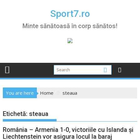
Skip
to
Sport7.ro
content
Minte sănătoasă în corp sănătos!
You are here
Home
steaua
Etichetă:
steaua
România – Armenia 1-0, victoriile cu Islanda și
Liechtenstein vor asigura locul la baraj