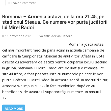
Leave a comment
România – Armenia astăzi, de la ora 21:45, pe
stadionul Steaua. Ce numere vor purta jucătorii
lui Mirel Rădoi
11 octombrie 2021
Valentin Adrian Handro
România joacă astăzi
cel mai important meci de până acum în actuala campanie de
calificare la Campionatul Mondial de anul viitor. Aflată în luptă
directă cu adversara de astăzi pentru ocuparea locului secund
în grupă, naţionala lui Mirel Rădoi are de luat şi o revanşă. Pe
site-ul frf.ro, a fost postată lista cu numerele pe care le vor
purta jucătorii lui Mirel Rădoi în această seară. În meciul din tur,
Armenia s-a impus cu 3-2 în faţa tricolorilor, după ce au
beneficiat şi de avantajul superiorităţii numerice. În minutul
77…
READ MORE