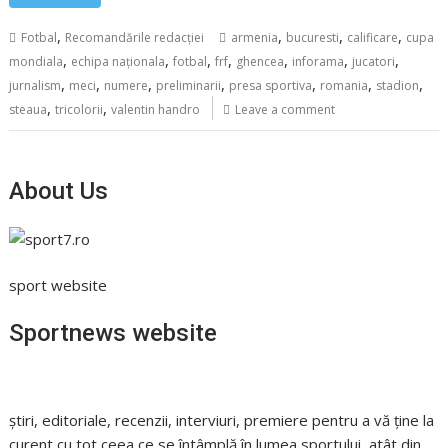
,
,
,
,
Fotbal
Recomandările redacției
armenia
bucuresti
calificare
cupa
,
,
,
,
,
,
,
mondiala
echipa naționala
fotbal
frf
ghencea
inforama
jucatori
,
,
,
,
,
,
,
jurnalism
meci
numere
preliminarii
presa sportiva
romania
stadion
,
,
steaua
tricolorii
valentin handro
Leave a comment
About Us
sport website
Sportnews website
știri, editoriale, recenzii, interviuri, premiere pentru a vă ține la
curent cu tot ceea ce se întâmplă în lumea sportului, atât din