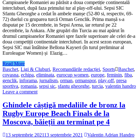
Campioanele Romaniei au părăsit a doua competiție continentală
intercluburi, după faza primului tur al play-off-ului. Sepsi SIC
Sfantu Gheorghe a cedat în ambele manșe (52-80 si, respectiv, 69-
72) duelul cu gruparea turcă Orman Genclik. Prima manșă s-a
disputat pe 15 decembrie, in Sepsi Arena, iar returul pe 22
decembrie, la Ankara. Alte grupări din Turcia au mai apărut în
drumul campioanelor Romaniei spre fazele superioare ale celei de-a
doua competiții continentale intercluburi. In acest sezon european,
Sepsi SIC mai întâlnise Bellona Kayseri (în turul preliminar al
Euroleague Women) și Elazig…
Read More
Baschet
,
Ligi & Cluburi
,
Recomandările redacției
,
Sports
Baschet
,
covasna
,
echipa
,
eliminata
,
eurocup women
,
europe
,
feminin
,
fiba
,
genclik
,
inforama
,
jurnalism
,
orman
,
ormanspor
,
play-off
,
presa
sportiva
,
romania
,
sepsi sic
,
sfantu gheorghe
,
turcia
,
valentin handro
Leave a comment
Ghindele câștigă medaliile de bronz la
Rugby Europe Beach Finals de la
Moscova, băieții au terminat pe 4
13 septembrie 2021
13 septembrie 2021
Valentin Adrian Handro