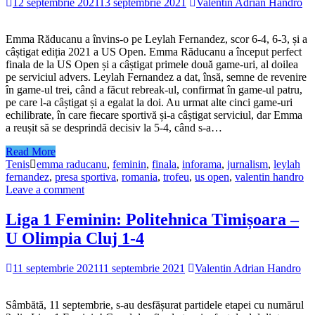
12 septembrie 2021
13 septembrie 2021
Valentin Adrian Handro
Emma Răducanu a învins-o pe Leylah Fernandez, scor 6-4, 6-3, și a
câștigat ediția 2021 a US Open. Emma Răducanu a început perfect
finala de la US Open și a câștigat primele două game-uri, al doilea
pe serviciul advers. Leylah Fernandez a dat, însă, semne de revenire
în game-ul trei, când a făcut rebreak-ul, confirmat în game-ul patru,
pe care l-a câștigat și a egalat la doi. Au urmat alte cinci game-uri
echilibrate, în care fiecare sportivă și-a câștigat serviciul, dar Emma
a reușit să se desprindă decisiv la 5-4, când s-a…
Read More
Tenis
emma raducanu
,
feminin
,
finala
,
inforama
,
jurnalism
,
leylah
fernandez
,
presa sportiva
,
romania
,
trofeu
,
us open
,
valentin handro
Leave a comment
Liga 1 Feminin: Politehnica Timișoara –
U Olimpia Cluj 1-4
11 septembrie 2021
11 septembrie 2021
Valentin Adrian Handro
Sâmbătă, 11 septembrie, s-au desfășurat partidele etapei cu numărul