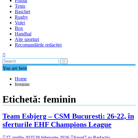
Fotbal
Tenis
Baschet
Rugby
Volei
Box
Handbal
Alte sporturi
Recomandările redacției
You are here
Home
feminin
Etichetă:
feminin
Team Esbjerg – CSM Bucuresti: 26-22, în
sferturile EHF Champions League
27 aprilie 2025
28 februarie 2026
Sport7.ro Redactia