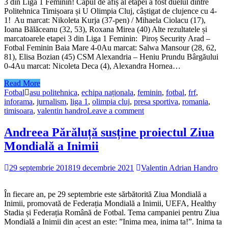
3 din Liga 1 Feminin! Capul de afiș al etapei a fost duelul dintre
Politehnica Timișoara și U Olimpia Cluj, câștigat de clujence cu 4-
1! Au marcat: Nikoleta Kurja (37-pen) / Mihaela Ciolacu (17),
Ioana Bălăceanu (32, 53), Roxana Mirea (40) Alte rezultatele și
marcatoarele etapei 3 din Liga 1 Feminin: Piroș Security Arad –
Fotbal Feminin Baia Mare 4-0Au marcat: Salwa Mansour (28, 62,
81), Elisa Bozian (45) CSM Alexandria – Heniu Prundu Bârgăului
0-4Au marcat: Nicoleta Deca (4), Alexandra Hornea…
Read More
Fotbal
asu politehnica
,
echipa naționala
,
feminin
,
fotbal
,
frf
,
inforama
,
jurnalism
,
liga 1
,
olimpia cluj
,
presa sportiva
,
romania
,
timisoara
,
valentin handro
Leave a comment
Andreea Părăluță susține proiectul Ziua
Mondială a Inimii
29 septembrie 2018
19 decembrie 2021
Valentin Adrian Handro
În fiecare an, pe 29 septembrie este sărbătorită Ziua Mondială a
Inimii, promovată de Federația Mondială a Inimii, UEFA, Healthy
Stadia și Federația Română de Fotbal. Tema campaniei pentru Ziua
Mondială a Inimii din acest an este: ”Inima mea, inima ta!”. Inima ta