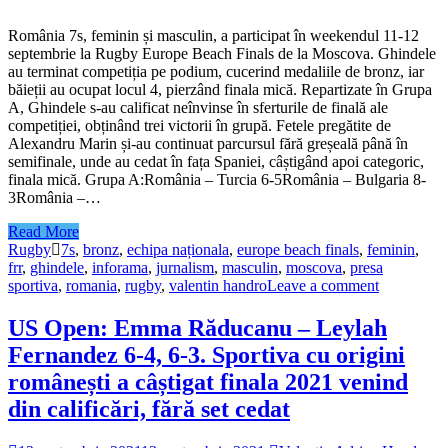
România 7s, feminin și masculin, a participat în weekendul 11-12
septembrie la Rugby Europe Beach Finals de la Moscova. Ghindele
au terminat competiția pe podium, cucerind medaliile de bronz, iar
băieții au ocupat locul 4, pierzând finala mică. Repartizate în Grupa
A, Ghindele s-au calificat neînvinse în sferturile de finală ale
competiției, obținând trei victorii în grupă. Fetele pregătite de
Alexandru Marin și-au continuat parcursul fără greșeală până în
semifinale, unde au cedat în fața Spaniei, câștigând apoi categoric,
finala mică. Grupa A:România – Turcia 6-5România – Bulgaria 8-
3România –…
Read More
Rugby
7s
,
bronz
,
echipa naționala
,
europe beach finals
,
feminin
,
frr
,
ghindele
,
inforama
,
jurnalism
,
masculin
,
moscova
,
presa
sportiva
,
romania
,
rugby
,
valentin handro
Leave a comment
US Open: Emma Răducanu – Leylah
Fernandez 6-4, 6-3. Sportiva cu origini
românești a câștigat finala 2021 venind
din calificări, fără set cedat