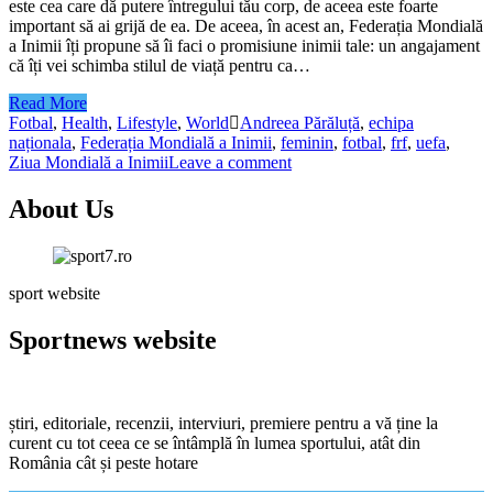
este cea care dă putere întregului tău corp, de aceea este foarte
important să ai grijă de ea. De aceea, în acest an, Federația Mondială
a Inimii îți propune să îi faci o promisiune inimii tale: un angajament
că îți vei schimba stilul de viață pentru ca…
Read More
Fotbal
,
Health
,
Lifestyle
,
World
Andreea Părăluță
,
echipa
naționala
,
Federația Mondială a Inimii
,
feminin
,
fotbal
,
frf
,
uefa
,
Ziua Mondială a Inimii
Leave a comment
About Us
sport website
Sportnews website
știri, editoriale, recenzii, interviuri, premiere pentru a vă ține la
curent cu tot ceea ce se întâmplă în lumea sportului, atât din
România cât și peste hotare