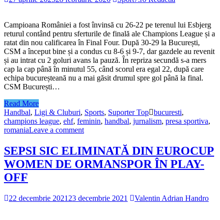
Campioana României a fost învinsă cu 26-22 pe terenul lui Esbjerg
returul contând pentru sferturile de finală ale Champions League și a
ratat din nou calificarea în Final Four. După 30-29 la București,
CSM a început bine și a condus cu 8-6 și 9-7, dar gazdele au revenit
și au intrat cu 2 goluri avans la pauză. În repriza secundă s-a mers
cap la cap până în minutul 55, când scorul era egal 22, după care
echipa bucureșteană nu a mai găsit drumul spre gol până la final.
CSM București…
Read More
Handbal
,
Ligi & Cluburi
,
Sports
,
Suporter Top
bucuresti
,
champions league
,
ehf
,
feminin
,
handbal
,
jurnalism
,
presa sportiva
,
romania
Leave a comment
SEPSI SIC ELIMINATĂ DIN EUROCUP
WOMEN DE ORMANSPOR ÎN PLAY-
OFF
22 decembrie 2021
23 decembrie 2021
Valentin Adrian Handro