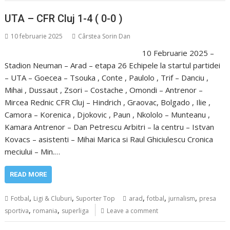
UTA – CFR Cluj 1-4 ( 0-0 )
10 februarie 2025
Cârstea Sorin Dan
10 Februarie 2025 –
Stadion Neuman – Arad – etapa 26 Echipele la startul partidei
– UTA – Goecea – Tsouka , Conte , Paulolo , Trif – Danciu ,
Mihai , Dussaut , Zsori – Costache , Omondi – Antrenor –
Mircea Rednic CFR Cluj – Hindrich , Graovac, Bolgado , Ilie ,
Camora – Korenica , Djokovic , Paun , Nkololo – Munteanu ,
Kamara Antrenor – Dan Petrescu Arbitri – la centru – Istvan
Kovacs – asistenti – Mihai Marica si Raul Ghiciulescu Cronica
meciului – Min.…
READ MORE
,
,
,
,
,
Fotbal
Ligi & Cluburi
Suporter Top
arad
fotbal
jurnalism
presa
,
,
sportiva
romania
superliga
Leave a comment