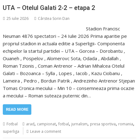
UTA – Otelul Galati 2-2 – etapa 2
25 iulie 2026
Cârstea Sorin Dan
Stadion Francisc
Neuman 4876 spectatori – 24 Iulie 2026 Prima aparitie pe
propriul stadion in actuala editie a Superligii- Componenta
echipelor la startul partidei – UTA – Gorcea – Dorobantu ,
Ouaneh , Pospelov , Alomerovc Sota, Odada , Abdallah ,
Roman Tzionis , Coman Antrenor – Adrian Mihalcea Otelul
Galati – Bozoanca – Sylla , Lopes , Iacob , Kazu Ciobanu ,
Lameira , Pedro , Bordun Patrik , Andrezinho Antrenor Stjepan
Tomas Cronica meciului – Min 10 – consemneaza prima ocazie
a meciului – Roman suteaza puternic din…
READ MORE
,
,
,
,
,
,
Fotbal
arad
campionat
fotbal
jurnalism
presa sportiva
romania
superliga
Leave a comment