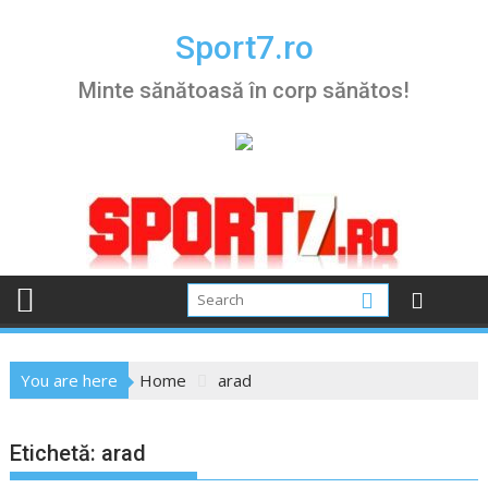
Skip
to
Sport7.ro
content
Minte sănătoasă în corp sănătos!
You are here
Home
arad
Etichetă:
arad