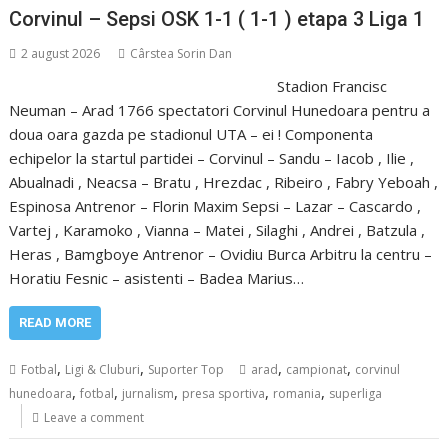
Corvinul – Sepsi OSK 1-1 ( 1-1 ) etapa 3 Liga 1
2 august 2026
Cârstea Sorin Dan
Stadion Francisc
Neuman – Arad 1766 spectatori Corvinul Hunedoara pentru a
doua oara gazda pe stadionul UTA – ei ! Componenta
echipelor la startul partidei – Corvinul – Sandu – Iacob , Ilie ,
Abualnadi , Neacsa – Bratu , Hrezdac , Ribeiro , Fabry Yeboah ,
Espinosa Antrenor – Florin Maxim Sepsi – Lazar – Cascardo ,
Vartej , Karamoko , Vianna – Matei , Silaghi , Andrei , Batzula ,
Heras , Bamgboye Antrenor – Ovidiu Burca Arbitru la centru –
Horatiu Fesnic – asistenti – Badea Marius…
READ MORE
,
,
,
,
Fotbal
Ligi & Cluburi
Suporter Top
arad
campionat
corvinul
,
,
,
,
,
hunedoara
fotbal
jurnalism
presa sportiva
romania
superliga
Leave a comment