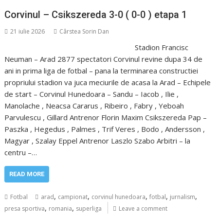
Corvinul – Csikszereda 3-0 ( 0-0 ) etapa 1
21 iulie 2026
Cârstea Sorin Dan
Stadion Francisc
Neuman – Arad 2877 spectatori Corvinul revine dupa 34 de
ani in prima liga de fotbal – pana la terminarea constructiei
propriului stadion va juca meciurile de acasa la Arad – Echipele
de start – Corvinul Hunedoara – Sandu – Iacob , Ilie ,
Manolache , Neacsa Cararus , Ribeiro , Fabry , Yeboah
Parvulescu , Gillard Antrenor Florin Maxim Csikszereda Pap –
Paszka , Hegedus , Palmes , Trif Veres , Bodo , Andersson ,
Magyar , Szalay Eppel Antrenor Laszlo Szabo Arbitri – la
centru –…
READ MORE
,
,
,
,
,
Fotbal
arad
campionat
corvinul hunedoara
fotbal
jurnalism
,
,
presa sportiva
romania
superliga
Leave a comment