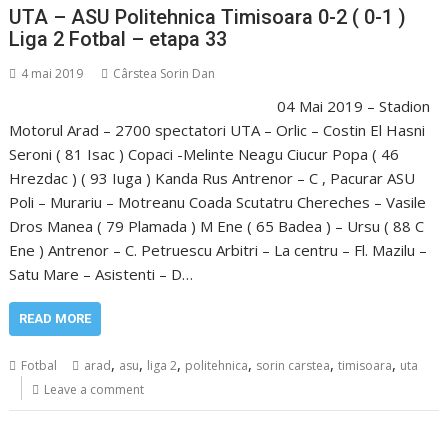
UTA – ASU Politehnica Timisoara 0-2 ( 0-1 )
Liga 2 Fotbal – etapa 33
4 mai 2019
Cârstea Sorin Dan
04 Mai 2019 – Stadion
Motorul Arad – 2700 spectatori UTA – Orlic – Costin El Hasni
Seroni ( 81 Isac ) Copaci -Melinte Neagu Ciucur Popa ( 46
Hrezdac ) ( 93 Iuga ) Kanda Rus Antrenor – C , Pacurar ASU
Poli – Murariu – Motreanu Coada Scutatru Chereches – Vasile
Dros Manea ( 79 Plamada ) M Ene ( 65 Badea ) – Ursu ( 88 C
Ene ) Antrenor – C. Petruescu Arbitri – La centru – Fl. Mazilu –
Satu Mare – Asistenti – D…
READ MORE
,
,
,
,
,
,
Fotbal
arad
asu
liga 2
politehnica
sorin carstea
timisoara
uta
Leave a comment