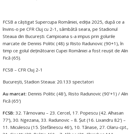
FCSB a câștigat Supercupa României, ediția 2025, după ce a
învins-o pe CFR Cluj cu 2-1, sâmbătă seara, pe Stadionul
Steaua din București. Campioana s-a impus prin golurile
marcate de Dennis Politic (48) și Risto Radunovic (90+1), în
timp ce golul deținătoarei Cupei României a fost reușit de Alin
Fică (65).
FCSB – CFR Cluj 2-1
București, Stadion Steaua: 20.133 spectatori
Au marcat:
Dennis Politic (48′), Risto Radunovic (90’+1) / Alin
Fică (65′)
FCSB:
32. Târnovanu – 23. Cercel, 17. Popescu (42. Alhasan
77′), 30. Ngezana, 33. Radunovic – 8. Șut (16. Lixandru 82′) –
11. Miculescu (15. Ștefănescu 46′), 10. Tănase, 27. Olaru-cpt.,