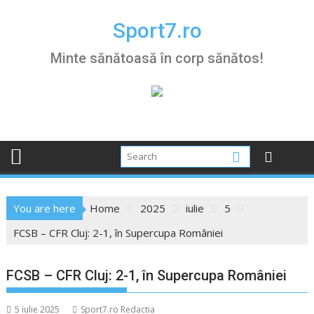
Skip
to
Sport7.ro
content
Minte sănătoasă în corp sănătos!
You are here
Home
2025
iulie
5
FCSB – CFR Cluj: 2-1, în Supercupa României
FCSB – CFR Cluj: 2-1, în Supercupa României
5 iulie 2025
Sport7.ro Redactia