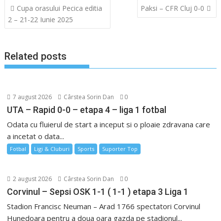
Navigare
Cupa orasului Pecica editia
Paksi – CFR Cluj 0-0
în
2 – 21-22 Iunie 2025
articole
Related posts
7 august 2026
Cârstea Sorin Dan
0
UTA – Rapid 0-0 – etapa 4 – liga 1 fotbal
Odata cu fluierul de start a inceput si o ploaie zdravana care
a incetat o data...
Fotbal
Ligi & Cluburi
Sports
Suporter Top
2 august 2026
Cârstea Sorin Dan
0
Corvinul – Sepsi OSK 1-1 ( 1-1 ) etapa 3 Liga 1
Stadion Francisc Neuman – Arad 1766 spectatori Corvinul
Hunedoara pentru a doua oara gazda pe stadionul...