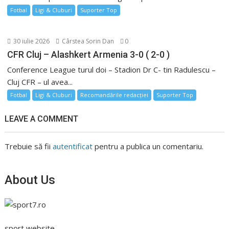
Fotbal
Ligi & Cluburi
Suporter Top
30 iulie 2026
Cârstea Sorin Dan
0
CFR Cluj – Alashkert Armenia 3-0 ( 2-0 )
Conference League turul doi – Stadion Dr C- tin Radulescu –
Cluj CFR – ul avea...
Fotbal
Ligi & Cluburi
Recomandările redacției
Suporter Top
LEAVE A COMMENT
Trebuie să fii
autentificat
pentru a publica un comentariu.
About Us
sport website