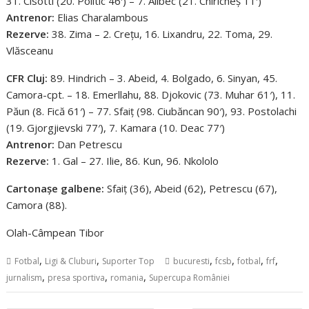
31. Cisotti (20. Politic 46′) – 7. Alibec (21. Chiricheș 11′)
Antrenor:
Elias Charalambous
Rezerve:
38. Zima – 2. Crețu, 16. Lixandru, 22. Toma, 29.
Vlăsceanu
CFR Cluj:
89. Hindrich – 3. Abeid, 4. Bolgado, 6. Sinyan, 45.
Camora-cpt. – 18. Emerllahu, 88. Djokovic (73. Muhar 61′), 11.
Păun (8. Fică 61′) – 77. Sfaiț (98. Ciubăncan 90′), 93. Postolachi
(19. Gjorgjievski 77′), 7. Kamara (10. Deac 77′)
Antrenor:
Dan Petrescu
Rezerve:
1. Gal – 27. Ilie, 86. Kun, 96. Nkololo
Cartonașe galbene:
Sfaiț (36), Abeid (62), Petrescu (67),
Camora (88).
Olah-Câmpean Tibor
,
,
,
,
,
,
Fotbal
Ligi & Cluburi
Suporter Top
bucuresti
fcsb
fotbal
frf
,
,
,
jurnalism
presa sportiva
romania
Supercupa României