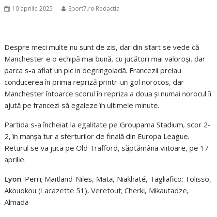
10 aprilie 2025
Sport7.ro Redactia
Despre meci multe nu sunt de zis, dar din start se vede că
Manchester e o echipă mai bună, cu jucători mai valoroşi, dar
parca s-a aflat un pic in degringoladă. Francezii preiau
conducerea în prima repriză printr-un gol norocos, dar
Manchester întoarce scorul în repriza a doua şi numai norocul îi
ajută pe francezi să egaleze în ultimele minute.
Partida s-a încheiat la egalitate pe Groupama Stadium, scor 2-
2, în manșa tur a sferturilor de finală din Europa League.
Returul se va juca pe Old Trafford, săptămâna viitoare, pe 17
aprilie.
Lyon
: Perri; Maitland-Niles, Mata, Niakhaté, Tagliafico; Tolisso,
Akouokou (Lacazette 51), Veretout; Cherki, Mikautadze,
Almada