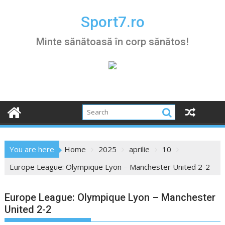
Skip
to
Sport7.ro
content
Minte sănătoasă în corp sănătos!
You are here
Home
2025
aprilie
10
Europe League: Olympique Lyon – Manchester United 2-2
Europe League: Olympique Lyon – Manchester
United 2-2