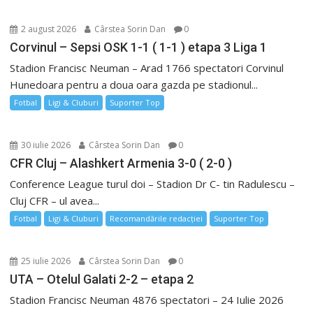
2 august 2026
Cârstea Sorin Dan
0
Corvinul – Sepsi OSK 1-1 ( 1-1 ) etapa 3 Liga 1
Stadion Francisc Neuman – Arad 1766 spectatori Corvinul
Hunedoara pentru a doua oara gazda pe stadionul...
Fotbal
Ligi & Cluburi
Suporter Top
30 iulie 2026
Cârstea Sorin Dan
0
CFR Cluj – Alashkert Armenia 3-0 ( 2-0 )
Conference League turul doi – Stadion Dr C- tin Radulescu –
Cluj CFR – ul avea...
Fotbal
Ligi & Cluburi
Recomandările redacției
Suporter Top
25 iulie 2026
Cârstea Sorin Dan
0
UTA – Otelul Galati 2-2 – etapa 2
Stadion Francisc Neuman 4876 spectatori – 24 Iulie 2026