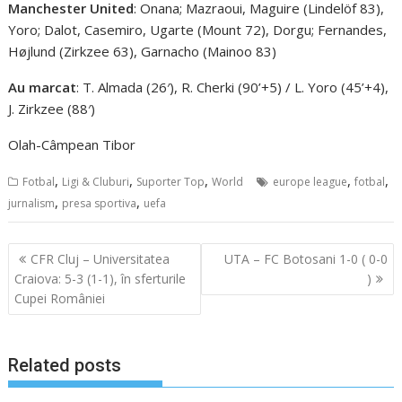
Manchester United
: Onana; Mazraoui, Maguire (Lindelöf 83),
Yoro; Dalot, Casemiro, Ugarte (Mount 72), Dorgu; Fernandes,
Højlund (Zirkzee 63), Garnacho (Mainoo 83)
Au marcat
: T. Almada (26′), R. Cherki (90’+5) / L. Yoro (45’+4),
J. Zirkzee (88′)
Olah-Câmpean Tibor
,
,
,
,
,
Fotbal
Ligi & Cluburi
Suporter Top
World
europe league
fotbal
,
,
jurnalism
presa sportiva
uefa
Navigare
CFR Cluj – Universitatea
UTA – FC Botosani 1-0 ( 0-0
în
Craiova: 5-3 (1-1), în sferturile
)
articole
Cupei României
Related posts