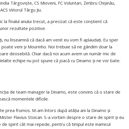
india Târgovişte, CS Mioveni, FC Voluntari, Zimbru Chişinău,
 ACS Viitorul Târgu Jiu.
c la finalul anului trecut, a precizat că este conştient că
 unor rezultate pozitive.
ţi, nu înseamnă că dacă am venit eu vom fi aplaudaţi. Eu sper
, poate veni şi Mourinho. Noi trebuie să ne gândim doar la
aloare deosebită. Chiar dacă noi acum avem un număr mic de
elelalte echipe nu pot spune că joacă cu Dinamo şi ne vor bate.
 funcţia de team manager la Dinamo, este convins că o stare de
şească momentele dificile.
e prea frumos. M-am întors după atâţia ani la Dinamo şi
 Mister Flavius Stoican. S-a vorbim despre o stare de spirit şi eu
 de spirit cât mai repede, pentru că timpul este inamicul