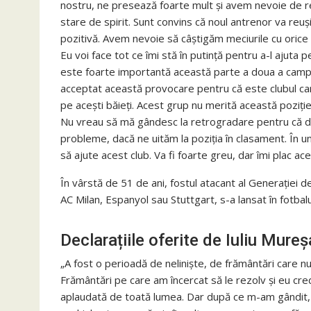
nostru, ne presează foarte mult şi avem nevoie de re
stare de spirit. Sunt convins că noul antrenor va reuşi
pozitivă. Avem nevoie să câştigăm meciurile cu orice 
Eu voi face tot ce îmi stă în putinţă pentru a-l ajut
este foarte importantă această parte a doua a campi
acceptat această provocare pentru că este clubul car
pe aceşti băieţi. Acest grup nu merită această poziţi
Nu vreau să mă gândesc la retrogradare pentru că de 
probleme, dacă ne uităm la poziţia în clasament. În u
să ajute acest club. Va fi foarte greu, dar îmi plac ac
În vârstă de 51 de ani, fostul atacant al Generaţiei d
AC Milan, Espanyol sau Stuttgart, s-a lansat în fotbal
Declarațiile oferite de Iuliu Mure
„A fost o perioadă de nelinişte, de frământări care nu 
Frământări pe care am încercat să le rezolv şi eu cre
aplaudată de toată lumea. Dar după ce m-am gândit, e