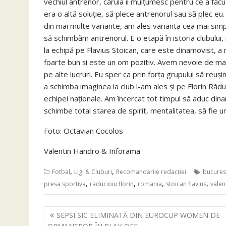
vechiul antrenor, căruia îi mulţumesc pentru ce a făcut
era o altă soluţie, să plece antrenorul sau să plec eu.
din mai multe variante, am ales varianta cea mai simp
să schimbăm antrenorul. E o etapă în istoria clubului,
la echipă pe Flavius Stoican, care este dinamovist, a
foarte bun şi este un om pozitiv. Avem nevoie de mai
pe alte lucruri. Eu sper ca prin forţa grupului să reu
a schimba imaginea la club l-am ales şi pe Florin Răduc
echipei naţionale. Am încercat tot timpul să aduc din
schimbe total starea de spirit, mentalitatea, să fie un
Foto: Octavian Cocolos
Valentin Handro & Inforama
,
,
Fotbal
Ligi & Cluburi
Recomandările redacției
bucures
,
,
,
,
presa sportiva
raducioiu florin
romania
stoican flavius
valen
Navigare
SEPSI SIC ELIMINATĂ DIN EUROCUP WOMEN DE
în