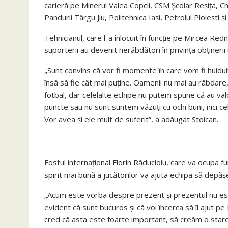
carieră pe Minerul Valea Copcii, CSM Şcolar Reşiţa, Ch
Pandurii Târgu Jiu, Politehnica Iaşi, Petrolul Ploieşti şi
Tehnicianul, care l-a înlocuit în funcţie pe Mircea Redni
suporterii au devenit nerăbdători în privinţa obţinerii
„Sunt convins că vor fi momente în care vom fi huidui
însă să fie cât mai puţine. Oamenii nu mai au răbdare
fotbal, dar celelalte echipe nu putem spune că au v
puncte sau nu sunt suntem văzuţi cu ochi buni, nici c
Vor avea şi ele mult de suferit”, a adăugat Stoican.
Fostul internaţional Florin Răducioiu, care va ocupa
spirit mai bună a jucătorilor va ajuta echipa să depă
„Acum este vorba despre prezent şi prezentul nu est
evident că sunt bucuros şi că voi încerca să îl ajut pe
cred că asta este foarte important, să creăm o stare