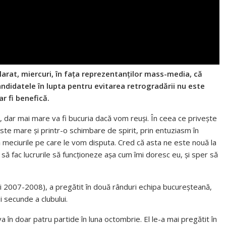
larat, miercuri, în fața reprezentanților mass-media, că
andidatele în lupta pentru evitarea retrogradării nu este
r fi benefică.
r, dar mai mare va fi bucuria dacă vom reuşi. În ceea ce priveşte
te mare şi printr-o schimbare de spirit, prin entuziasm în
ă meciurile pe care le vom disputa. Cred că asta ne este nouă la
rc să fac lucrurile să funcţioneze aşa cum îmi doresc eu, şi sper să
şi 2007-2008), a pregătit în două rânduri echipa bucureşteană,
i secunde a clubului.
a în doar patru partide în luna octombrie. El le-a mai pregătit în