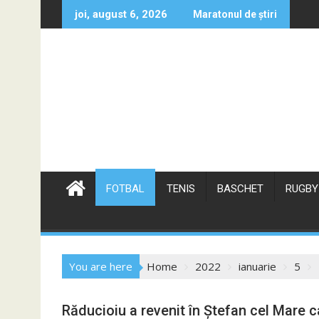
Skip
joi, august 6, 2026
Maratonul de știri
to
content
FOTBAL
TENIS
BASCHET
RUGBY
You are here
Home
2022
ianuarie
5
Răducioiu a revenit în Ștefan cel Mare 