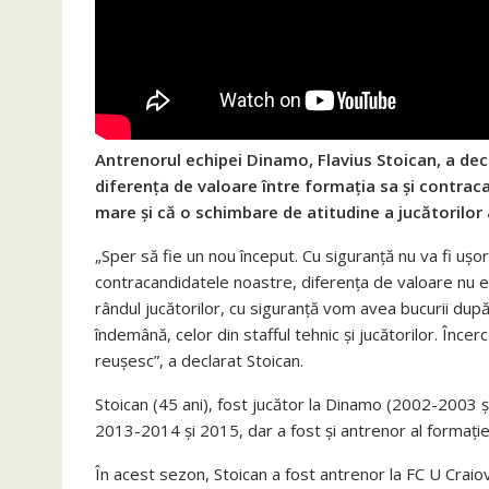
Antrenorul echipei Dinamo, Flavius Stoican, a dec
diferenţa de valoare între formaţia sa şi contrac
mare şi că o schimbare de atitudine a jucătorilor a
„Sper să fie un nou început. Cu siguranţă nu va fi uşo
contracandidatele noastre, diferenţa de valoare nu es
rândul jucătorilor, cu siguranţă vom avea bucurii dup
îndemână, celor din stafful tehnic şi jucătorilor. Înce
reuşesc”, a declarat Stoican.
Stoican (45 ani), fost jucător la Dinamo (2002-2003 
2013-2014 şi 2015, dar a fost şi antrenor al formaţie
În acest sezon, Stoican a fost antrenor la FC U Craiov