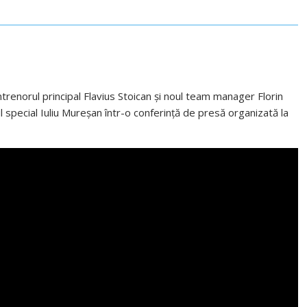
trenorul principal Flavius Stoican și noul team manager Florin
l special Iuliu Mureșan într-o conferință de presă organizată la