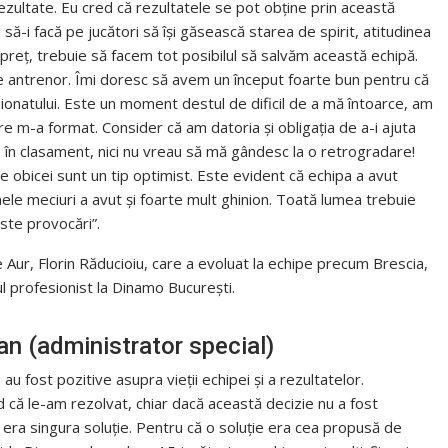
zultate. Eu cred că rezultatele se pot obţine prin această
 să-i facă pe jucători să îşi găsească starea de spirit, atitudinea
preţ, trebuie să facem tot posibilul să salvăm această echipă.
a pe antrenor. Îmi doresc să avem un început foarte bun pentru că
onatului. Este un moment destul de dificil de a mă întoarce, am
e m-a format. Consider că am datoria şi obligaţia de a-i ajuta
e în clasament, nici nu vreau să mă gândesc la o retrogradare!
obicei sunt un tip optimist. Este evident că echipa a avut
nele meciuri a avut şi foarte mult ghinion. Toată lumea trebuie
este provocări”.
e Aur, Florin Răducioiu, care a evoluat la echipe precum Brescia,
ul profesionist la Dinamo Bucureşti.
șan (administrator special)
au fost pozitive asupra vieţii echipei şi a rezultatelor.
d că le-am rezolvat, chiar dacă această decizie nu a fost
ra singura soluţie. Pentru că o soluţie era cea propusă de