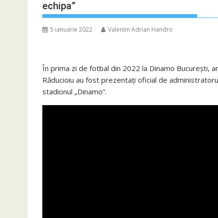
echipa”
5 ianuarie 2022
Valentin Adrian Handro
În prima zi de fotbal din 2022 la Dinamo București, an
Răducioiu au fost prezentați oficial de administratoru
stadionul „Dinamo”.