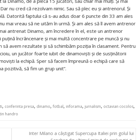
 la Dinamo, de a pleca 15 jucători, sau chiar mai mulţi. Şi mai
 Dar nu cred că rezolvam nimic. Sau să plec eu şi antrenorul. Şi
lă. Datorită faptului că s-au adus doar 6 puncte din 33 am ales
 nu mai vreau să ne uităm în urmă. Şi am ales să îl avem antrenor
 mai antrenat Dinamo, am încredere în el, este un antrenor
 puţină încrâncenare şi mai multă concentrare pe muncă şi nu
şim să avem rezultate şi să schimbăm poziţia în clasament. Pentru
ioiu, un jucător foarte iubit de dinamovişti şi de susţinătorii
amovişti la echipă. Sper să facem împreună o echipă care să
a pozitivă, să fim un grup unit”.
,
,
,
,
,
,
,
ti
conferinta presa
dinamo
fotbal
inforama
jurnalism
octavian cocolos
tin handro
Inter Milano a câștigat Supercupa Italiei prin golul lui