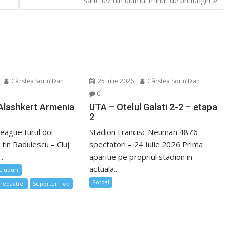
Sanchez din ultimul minut de prelungiri
Cârstea Sorin Dan
25 iulie 2026
Cârstea Sorin Dan
0
 Alashkert Armenia
UTA – Otelul Galati 2-2 – etapa
2
eague turul doi –
Stadion Francisc Neuman 4876
 tin Radulescu – Cluj
spectatori – 24 Iulie 2026 Prima
..
aparitie pe propriul stadion in
actuala...
 Cluburi
Fotbal
redacției
Suporter Top