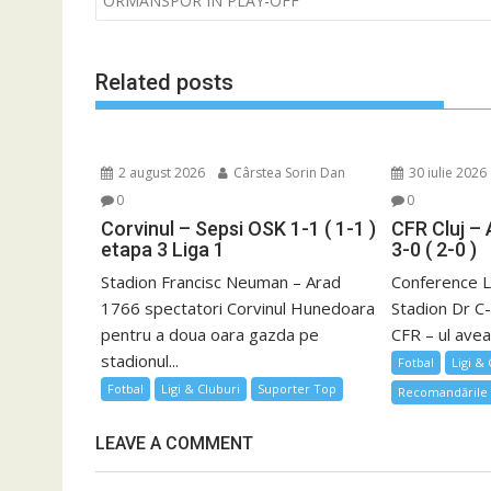
ORMANSPOR ÎN PLAY-OFF
articole
Related posts
2 august 2026
Cârstea Sorin Dan
30 iulie 2026
0
0
Corvinul – Sepsi OSK 1-1 ( 1-1 )
CFR Cluj –
etapa 3 Liga 1
3-0 ( 2-0 )
Stadion Francisc Neuman – Arad
Conference L
1766 spectatori Corvinul Hunedoara
Stadion Dr C-
pentru a doua oara gazda pe
CFR – ul avea.
stadionul...
Fotbal
Ligi &
Fotbal
Ligi & Cluburi
Suporter Top
Recomandările 
LEAVE A COMMENT